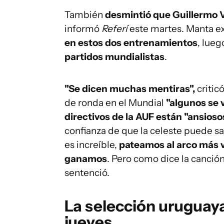
También
desmintió que Guillermo 
informó
Referí
este martes. Manta e
en estos dos entrenamientos
, lue
partidos mundialistas
.
"Se dicen muchas mentiras",
critic
de ronda en el Mundial
"algunos se 
directivos de la AUF están "ansioso
confianza de que la celeste puede s
es increíble,
pateamos al arco más v
ganamos
. Pero como dice la canció
sentenció.
La selección uruguaya
jueves