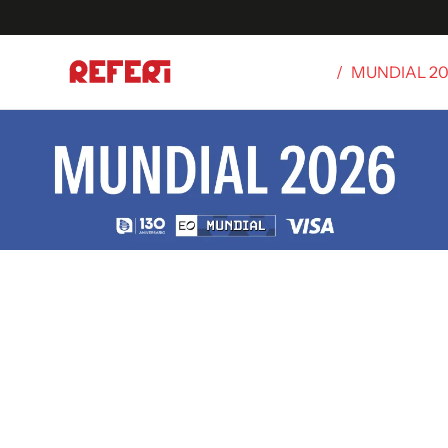
/
MUNDIAL 2
Olímpicos
S
tbol
g
ortivo