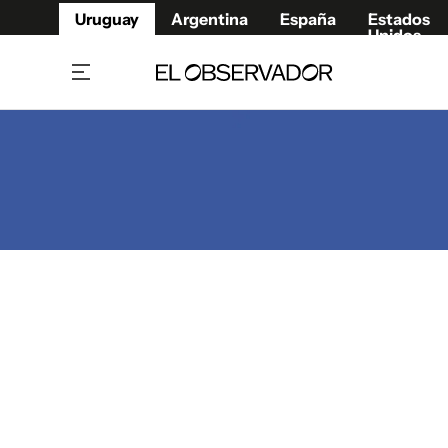
Uruguay
Argentina
España
Estados
Unidos
Home
Juegos 
Referí
Rugby
Fútbol
Básque
Mundial 2026
Tenis
Resultados Deportivos
Runnin
Fútbol internacional
Polidep
Copa Libertadores
Motor