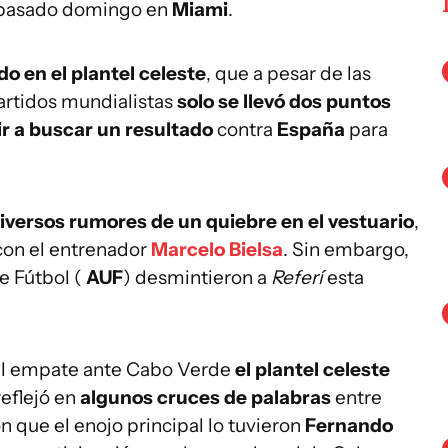
 pasado domingo en
Miami
.
do en el plantel celeste
, que a pesar de las
artidos mundialistas
solo se llevó dos puntos
ir a buscar un resultado
contra
España
para
iversos rumores de un quiebre en el vestuario
,
 con el entrenador
Marcelo Bielsa
. Sin embargo,
e Fútbol (
AUF
) desmintieron a
Referí
esta
 el empate ante Cabo Verde
el plantel celeste
reflejó en
algunos cruces de palabras
entre
 que el enojo principal lo tuvieron
Fernando