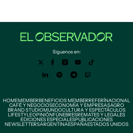
Siguenos en:
HOME
MEMBER
BENEFICIOS MEMBER
REFERÍ
NACIONAL
CAFÉ Y NEGOCIOS
ECONOMÍA Y EMPRESAS
AGRO
BRAND STUDIO
MUNDO
CULTURA Y ESPECTÁCULOS
LIFESTYLE
OPINIÓN
FÚNEBRES
REMATES Y LEGALES
EDICIONES ESPECIALES
PUBLICACIONES
NEWSLETTERS
ARGENTINA
ESPAÑA
ESTADOS UNIDOS