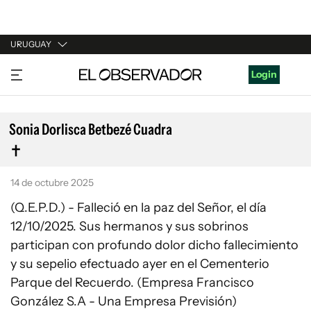
URUGUAY
URUGUAY
Login
ARGENTINA
ESPAÑA
Sonia Dorlisca Betbezé Cuadra
ESTADOS UNIDOS
14 de octubre 2025
(Q.E.P.D.) - Falleció en la paz del Señor, el día
12/10/2025. Sus hermanos y sus sobrinos
participan con profundo dolor dicho fallecimiento
y su sepelio efectuado ayer en el Cementerio
Parque del Recuerdo. (Empresa Francisco
González S.A - Una Empresa Previsión)