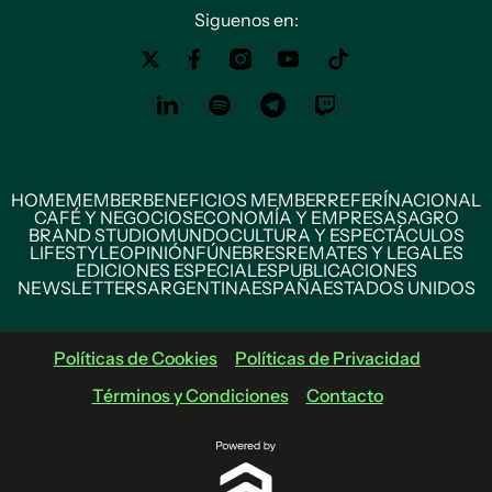
Siguenos en:
HOME
MEMBER
BENEFICIOS MEMBER
REFERÍ
NACIONAL
CAFÉ Y NEGOCIOS
ECONOMÍA Y EMPRESAS
AGRO
BRAND STUDIO
MUNDO
CULTURA Y ESPECTÁCULOS
LIFESTYLE
OPINIÓN
FÚNEBRES
REMATES Y LEGALES
EDICIONES ESPECIALES
PUBLICACIONES
NEWSLETTERS
ARGENTINA
ESPAÑA
ESTADOS UNIDOS
Políticas de Cookies
Políticas de Privacidad
Términos y Condiciones
Contacto