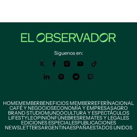
Siguenos en:
HOME
MEMBER
BENEFICIOS MEMBER
REFERÍ
NACIONAL
CAFÉ Y NEGOCIOS
ECONOMÍA Y EMPRESAS
AGRO
BRAND STUDIO
MUNDO
CULTURA Y ESPECTÁCULOS
LIFESTYLE
OPINIÓN
FÚNEBRES
REMATES Y LEGALES
EDICIONES ESPECIALES
PUBLICACIONES
NEWSLETTERS
ARGENTINA
ESPAÑA
ESTADOS UNIDOS