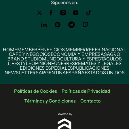
Siguenos en:
HOME
MEMBER
BENEFICIOS MEMBER
REFERÍ
NACIONAL
CAFÉ Y NEGOCIOS
ECONOMÍA Y EMPRESAS
AGRO
BRAND STUDIO
MUNDO
CULTURA Y ESPECTÁCULOS
LIFESTYLE
OPINIÓN
FÚNEBRES
REMATES Y LEGALES
EDICIONES ESPECIALES
PUBLICACIONES
NEWSLETTERS
ARGENTINA
ESPAÑA
ESTADOS UNIDOS
Políticas de Cookies
Políticas de Privacidad
Términos y Condiciones
Contacto