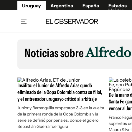
Uruguay
Argentina
España
Estados
Unidos
Home
Lifestyl
Member
Opinió
Noticias sobre
Alfredo
Beneficios Member
Fúnebr
Referí
Remates
15°C
Viernes:
Ahora en:
Montevideo
Nacional
Mín
8°
Máx
Edicion
12°
Lluvia Ligera
Café y Negocios
Publica
Insólito: el Junior de Alfredo Arias quedó
Economía y Empresas
Newslet
eliminado de la Copa Colombia contra su filial,
De la mano 
y el entrenador uruguayo criticó al arbitraje
Agro
Argent
Santa Fe gan
Junior y Barranquilla empataron 3-3 en la vuelta
Brand Studio
vencer al Jun
España
de la primera ronda de la Copa Colombia y la
Mundo
Estados
Franco Fagú
serie se definió por penales, donde el golero
suplentes d
Cultura y Espectáculos
Sebastián Guerra fue figura
Mauro Silveir