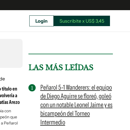
Login
Suscribite x US$ 3,45
uscríbete ahora a El Observador y elegí hasta
donde llegar.
LAS MÁS LEÍDAS
Peñarol 5-1 Wanderers: el equipo
 título en
de Diego Aguirre se floreó, goleó
volvería a
Matías Arezo
con un notable Leonel Jaime y es
ia con
bicampeón del Torneo
mpeón que
Intermedio
 a Peñarol
Suscribite x US$ 3,45