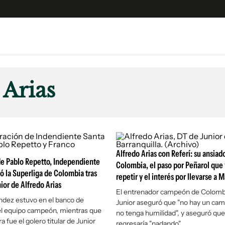
e
S
n
 Arias
es
Siguenos en:
 y Legales
es especiales
ciones
ters
Alfredo Arias con Referí: su ansiado
de Pablo Repetto, Independiente
Colombia, el paso por Peñarol que 
ina
ó la Superliga de Colombia tras
repetir y el interés por llevarse a 
ior de Alfredo Arias
El entrenador campeón de Colomb
 Unidos
ndez estuvo en el banco de
Junior aseguró que "no hay un ca
el equipo campeón, mientras que
no tenga humilidad", y aseguró que
a fue el golero titular de Junior
regresaría "nadando"