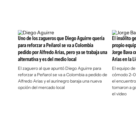
Uno de los zagueros que Diego Aguirre quería
El insólito 
para reforzar a Peñarol se va a Colombia
propio equip
pedido por Alfredo Arias, pero ya se trabaja una
Jorge Bava c
alternativa y es del medio local
Arias en la 
El zaguero al que apuntó Diego Aguirre para
El equipo d
reforzar a Peñarol se va a Colombia a pedido de
cómodo 2-0 a
Alfredo Arias y el aurinegro baraja una nueva
el encuentro
opción del mercado local
tomaron a gol
el video