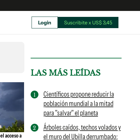
Login
Suscribite x US$ 3,45
uscríbete ahora a El Observador y elegí hasta
donde llegar.
LAS MÁS LEÍDAS
Científicos propone reducir la
población mundial a la mitad
para "salvar" el planeta
Árboles caídos, techos volados y
el acceso a
el muro del Ubilla derrumbado:
Suscribite x US$ 3,45