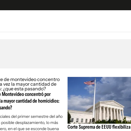
e
S
n
es
Siguenos en:
 y Legales
es especiales
ciones
ters
de Montevideo concentró por
ina
la mayor cantidad de homicidios:
asando?
 Unidos
iciales del primer semestre del año
 posible desplazamiento, lo más
Corte Suprema de EEUU flexibiliza 
ero, en el que se esconde buena