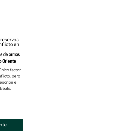
as de armas
o Oriente
único factor
flicto, pero
escribe el
Beale.
ente