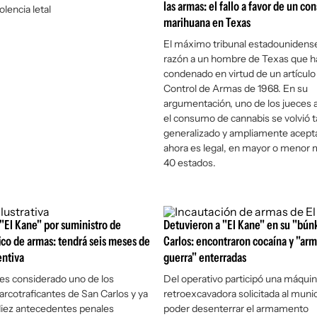
las armas: el fallo a favor de un c
olencia letal
marihuana en Texas
El máximo tribunal estadounidense 
razón a un hombre de Texas que ha
condenado en virtud de un artículo 
Control de Armas de 1968. En su
argumentación, uno de los jueces 
el consumo de cannabis se volvió t
generalizado y ampliamente acept
ahora es legal, en mayor o menor 
40 estados.
"El Kane" por suministro de
Detuvieron a "El Kane" en su "bún
fico de armas: tendrá seis meses de
Carlos: encontraron cocaína y "arm
entiva
guerra" enterradas
es considerado uno de los
Del operativo participó una máqui
narcotraficantes de San Carlos y ya
retroexcavadora solicitada al munic
diez antecedentes penales
poder desenterrar el armamento