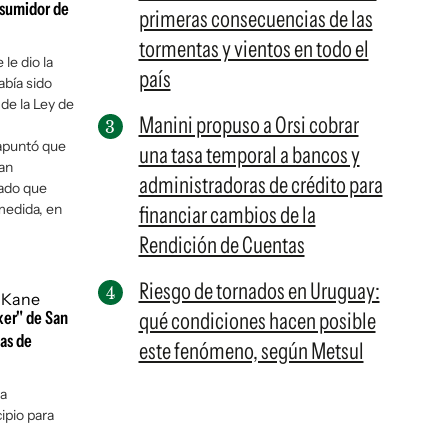
onsumidor de
primeras consecuencias de las
tormentas y vientos en todo el
le dio la
país
bía sido
de la Ley de
Manini propuso a Orsi cobrar
apuntó que
una tasa temporal a bancos y
an
administradoras de crédito para
ado que
medida, en
financiar cambios de la
Rendición de Cuentas
Riesgo de tornados en Uruguay:
ker" de San
qué condiciones hacen posible
as de
este fenómeno, según Metsul
na
ipio para