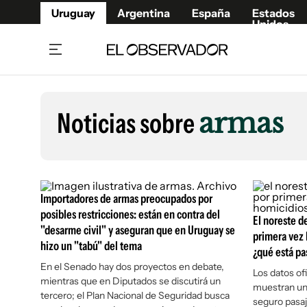
Uruguay
Argentina
España
Estados
Unidos
Home
Lifestyl
Member
Opinió
Noticias sobre
armas
Beneficios Member
Fúnebr
Referí
Remates
11°C
Sábado:
Ahora en:
Montevideo
Nacional
Mín
7°
Máx
Edicion
11°
Cielo Claro
Café y Negocios
Publica
Importadores de armas preocupados por
Economía y Empresas
Newslet
posibles restricciones: están en contra del
El noreste 
"desarme civil" y aseguran que en Uruguay se
Agro
Argent
primera vez 
hizo un "tabú" del tema
Brand Studio
¿qué está p
España
En el Senado hay dos proyectos en debate,
Mundo
Estados
Los datos of
mientras que en Diputados se discutirá un
muestran un
Cultura y Espectáculos
tercero; el Plan Nacional de Seguridad busca
seguro pasaj