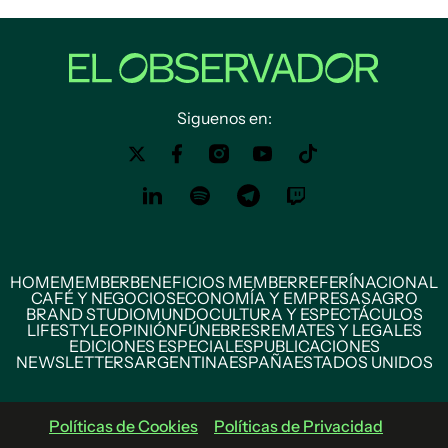
Siguenos en:
HOME
MEMBER
BENEFICIOS MEMBER
REFERÍ
NACIONAL
CAFÉ Y NEGOCIOS
ECONOMÍA Y EMPRESAS
AGRO
BRAND STUDIO
MUNDO
CULTURA Y ESPECTÁCULOS
LIFESTYLE
OPINIÓN
FÚNEBRES
REMATES Y LEGALES
EDICIONES ESPECIALES
PUBLICACIONES
NEWSLETTERS
ARGENTINA
ESPAÑA
ESTADOS UNIDOS
Políticas de Cookies
Políticas de Privacidad