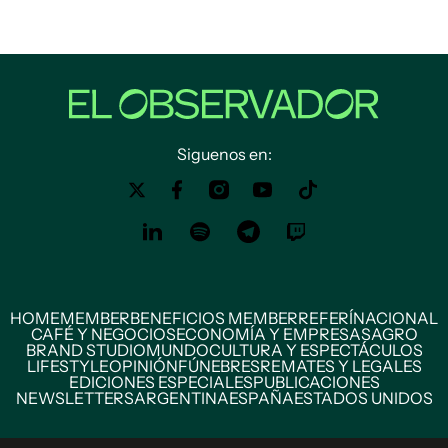
Siguenos en:
HOME
MEMBER
BENEFICIOS MEMBER
REFERÍ
NACIONAL
CAFÉ Y NEGOCIOS
ECONOMÍA Y EMPRESAS
AGRO
BRAND STUDIO
MUNDO
CULTURA Y ESPECTÁCULOS
LIFESTYLE
OPINIÓN
FÚNEBRES
REMATES Y LEGALES
EDICIONES ESPECIALES
PUBLICACIONES
NEWSLETTERS
ARGENTINA
ESPAÑA
ESTADOS UNIDOS