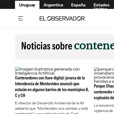
Uruguay
Argentina
España
Estados
Unidos
Home
Lifestyl
Member
Opinió
Noticias sobre
contene
Beneficios Member
Fúnebr
Referí
Remates
10°C
Sábado:
Ahora en:
Montevideo
Nacional
Mín
7°
Máx
Edicion
11°
Lluvia Ligera
Café y Negocios
Publica
Contenedores con llave digital: jerarca de la
Economía y Empresas
Newslet
Intendencia de Montevideo anunció que
Agro
Argent
Parque Chas:
estarán en algunos barrios de los municipios B,
contenedor d
Brand Studio
España
C y CH
explosión de
Mundo
Estados
El director de Desarrollo Ambiental de la IM
La secuencia
adelantó que “Montevideo va a cambiar y está
Cultura y Espectáculos
vigilancia de
cambiando” y que retirarán más de 7 mil