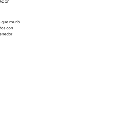
e que murió
dos con
tenedor