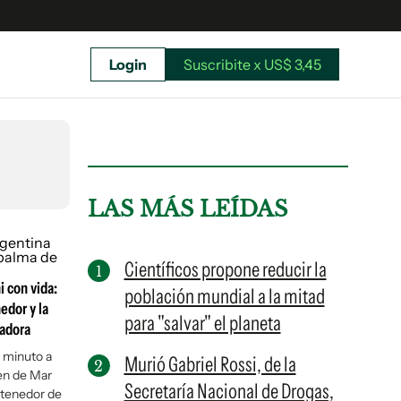
Login
Suscribite x US$ 3,45
uscríbete ahora a El Observador y elegí hasta
donde llegar.
LAS MÁS LEÍDAS
Científicos propone reducir la
 con vida:
población mundial a la mitad
edor y la
para "salvar" el planeta
radora
 minuto a
Murió Gabriel Rossi, de la
en de Mar
Secretaría Nacional de Drogas,
Suscribite x US$ 3,45
ontenedor de