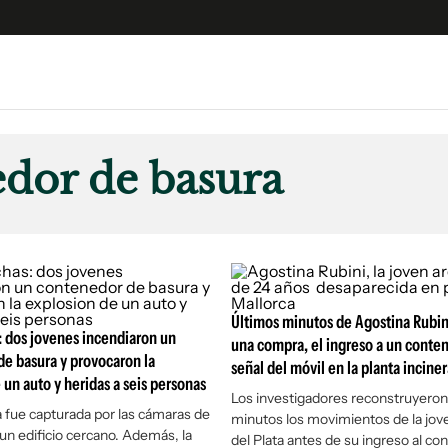
e
S
n
dor de basura
es
Siguenos en:
 y Legales
es especiales
ciones
ters
Últimos minutos de Agostina Rubini
ina
 dos jovenes incendiaron un
una compra, el ingreso a un conten
e basura y provocaron la
señal del móvil en la planta incine
 un auto y heridas a seis personas
 Unidos
Los investigadores reconstruyeron
 fue capturada por las cámaras de
minutos los movimientos de la jov
 un edificio cercano. Además, la
del Plata antes de su ingreso al c