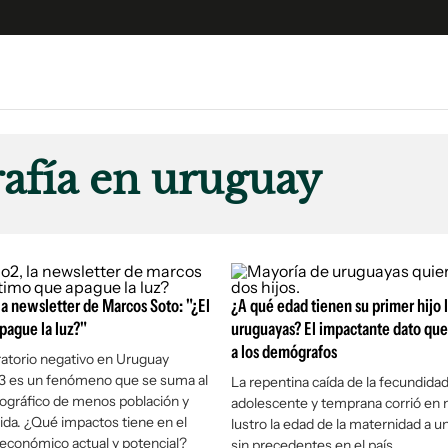
e
S
n
afía en uruguay
es
Siguenos en:
 y Legales
es especiales
ciones
la newsletter de Marcos Soto: "¿El
ters
¿A qué edad tienen su primer hijo 
pague la luz?"
uruguayas? El impactante dato que
ina
a los demógrafos
ratorio negativo en Uruguay
3 es un fenómeno que se suma al
La repentina caída de la fecundida
 Unidos
ográfico de menos población y
adolescente y temprana corrió en
da. ¿Qué impactos tiene en el
lustro la edad de la maternidad a u
económico actual y potencial?
sin precedentes en el país