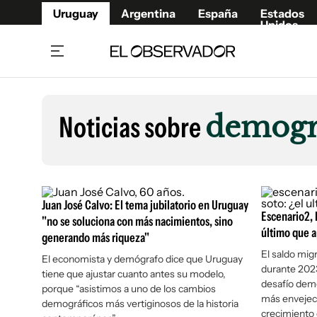
Uruguay
Argentina
España
Estados
Unidos
Home
Lifestyl
Member
Opinió
Noticias sobre
demogr
Beneficios Member
Fúnebr
Referí
Remates
10°C
Sábado:
Ahora en:
Montevideo
Nacional
Mín
7°
Máx
Edicion
11°
Lluvia Ligera
Café y Negocios
Publica
Juan José Calvo: El tema jubilatorio en Uruguay
Economía y Empresas
Escenario2, 
Newslet
"no se soluciona con más nacimientos, sino
último que a
generando más riqueza"
Agro
Argent
El saldo mig
El economista y demógrafo dice que Uruguay
Brand Studio
España
durante 202
tiene que ajustar cuanto antes su modelo,
Mundo
Estados
desafío dem
porque “asistimos a uno de los cambios
más envejeci
Cultura y Espectáculos
demográficos más vertiginosos de la historia
crecimiento 