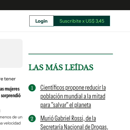
Login
Suscribite x US$ 3,45
uscríbete ahora a El Observador y elegí hasta
donde llegar.
LAS MÁS LEÍDAS
Científicos propone reducir la
las mujeres
población mundial a la mitad
 sorprendió
para "salvar" el planeta
d
Murió Gabriel Rossi, de la
 menos de un
na velocidad
Secretaría Nacional de Drogas,
Suscribite x US$ 3,45