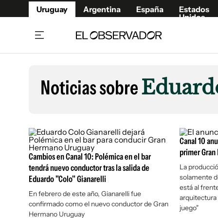
Uruguay
Argentina
España
Estados
Unidos
Home
Lifestyl
Member
Opinió
Noticias sobre
Eduardo
Beneficios Member
Fúnebr
Referí
Remates
10°C
Domingo:
Ahora en:
Montevideo
Nacional
Mín
10°
Máx
13°
Edicion
Nubes
Café y Negocios
Publica
Canal 10 anu
Economía y Empresas
Newslet
primer Gran
Cambios en Canal 10: Polémica en el bar
Agro
Argent
tendrá nuevo conductor tras la salida de
La producció
solamente de
Eduardo "Colo" Gianarelli
Brand Studio
España
está al frent
Mundo
Estados
En febrero de este año, Gianarelli fue
arquitectura 
confirmado como el nuevo conductor de Gran
juego"
Cultura y Espectáculos
Hermano Uruguay