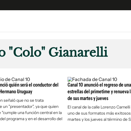
e
S
n
 "Colo" Gianarelli
es
Siguenos en:
 y Legales
es especiales
ciones
nció quién será el conductor del
Canal 10 anunció el regreso de una
ters
 Hermano Uruguay
estrellas del primetime y renueva 
de sus martes y jueves
ina
n señaló que no se trata
 un "presentador", ya que quien
El canal de la calle Lorenzo Carnell
e "cumple una función central en la
uno de sus formatos más exitosos 
 Unidos
del programa y en el desarrollo del
martes y los jueves al término de