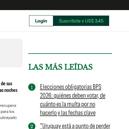
Login
Suscribite x US$ 3,45
uscríbete ahora a El Observador y elegí hasta
donde llegar.
LAS MÁS LEÍDAS
 de sus
Elecciones obligatorias BPS
las noches
2026: quiénes deben votar, de
cuánto es la multa por no
i recupera
hacerlo y las fechas clave
para los
 Subrayado
"Uruguay está a punto de perder
Suscribite x US$ 3,45