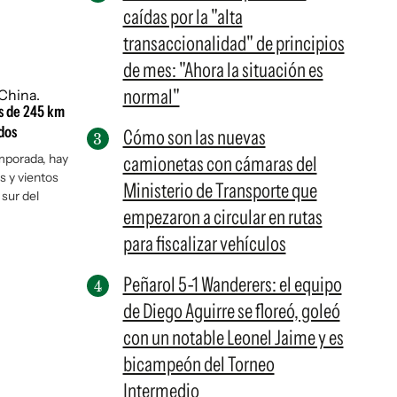
caídas por la "alta
transaccionalidad" de principios
de mes: "Ahora la situación es
normal"
tos de 245 km
dos
Cómo son las nuevas
emporada, hay
camionetas con cámaras del
as y vientos
Ministerio de Transporte que
 sur del
empezaron a circular en rutas
para fiscalizar vehículos
Peñarol 5-1 Wanderers: el equipo
de Diego Aguirre se floreó, goleó
con un notable Leonel Jaime y es
bicampeón del Torneo
Intermedio