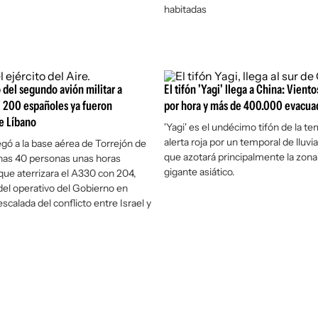
habitadas
o del segundo avión militar a
El tifón 'Yagi' llega a China: Vien
i 200 españoles ya fueron
por hora y más de 400.000 evacua
e Líbano
'Yagi' es el undécimo tifón de la t
alerta roja por un temporal de lluvi
gó a la base aérea de Torrejón de
que azotará principalmente la zona
nas 40 personas unas horas
gigante asiático.
ue aterrizara el A330 con 204,
el operativo del Gobierno en
scalada del conflicto entre Israel y