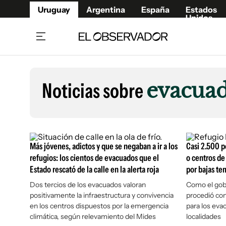
Uruguay
Argentina
España
Estados
Unidos
Home
Lifestyl
Member
Opinió
Noticias sobre
evacua
Beneficios Member
Fúnebr
Referí
Remates
12°C
Viernes:
Ahora en:
Montevideo
Nacional
Mín
10°
Máx
12°
Edicion
Nubes
Café y Negocios
Publica
Más jóvenes, adictos y que se negaban a ir a los
Casi 2.500 p
Economía y Empresas
Newslet
refugios: los cientos de evacuados que el
o centros de
Estado rescató de la calle en la alerta roja
por bajas te
Agro
Argent
Dos tercios de los evacuados valoran
Brand Studio
Como el gobi
España
positivamente la infraestructura y convivencia
procedió con 
Mundo
Estados
en los centros dispuestos por la emergencia
para los evac
Cultura y Espectáculos
climática, según relevamiento del Mides
localidades