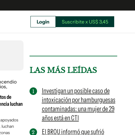
Login
Suscribite x US$ 3,45
uscríbete ahora a El Observador y elegí hasta
donde llegar.
LAS MÁS LEÍDAS
Investigan un posible caso de
tos de
intoxicación por hamburguesas
encia luchan
contaminadas: una mujer de 29
años está en CTI
 apoyados
, luchan
El BROU informó que sufrió
Suscribite x US$ 3,45
 zonas