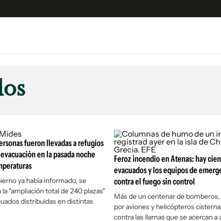
e
S
n
dos
es
Siguenos en:
 y Legales
es especiales
ciones
ersonas fueron llevadas a refugios
ters
 evacuación en la pasada noche
Feroz incendio en Atenas: hay cien
mperaturas
ina
evacuados y los equipos de emerg
erno ya había informado, se
contra el fuego sin control
la "ampliación total de 240 plazas"
 Unidos
Más de un centenar de bomberos,
uados distribuidas en distintas
por aviones y helicópteros cisterna
contra las llamas que se acercan a