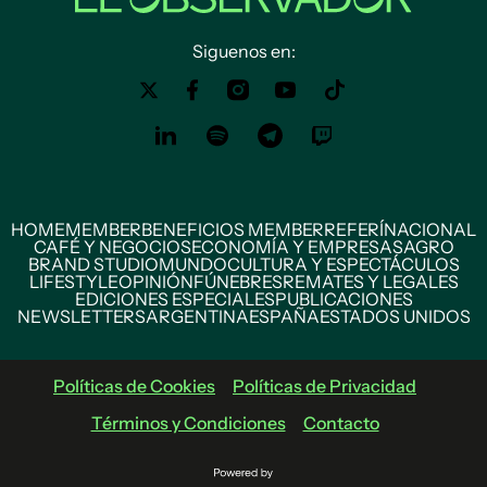
Siguenos en:
HOME
MEMBER
BENEFICIOS MEMBER
REFERÍ
NACIONAL
CAFÉ Y NEGOCIOS
ECONOMÍA Y EMPRESAS
AGRO
BRAND STUDIO
MUNDO
CULTURA Y ESPECTÁCULOS
LIFESTYLE
OPINIÓN
FÚNEBRES
REMATES Y LEGALES
EDICIONES ESPECIALES
PUBLICACIONES
NEWSLETTERS
ARGENTINA
ESPAÑA
ESTADOS UNIDOS
Políticas de Cookies
Políticas de Privacidad
Términos y Condiciones
Contacto