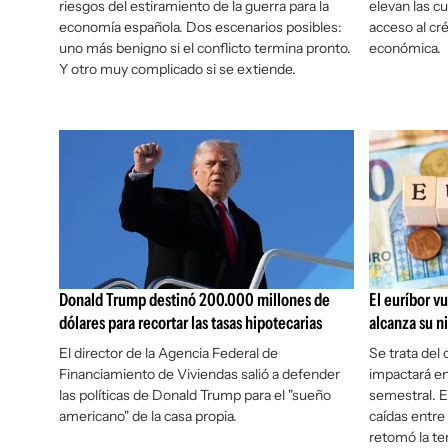
riesgos del estiramiento de la guerra para la
elevan las c
economía española. Dos escenarios posibles:
acceso al cr
uno más benigno si el conflicto termina pronto.
económica.
Y otro muy complicado si se extiende.
Donald Trump destinó 200.000 millones de
El euríbor v
dólares para recortar las tasas hipotecarias
alcanza su n
El director de la Agencia Federal de
Se trata del
Financiamiento de Viviendas salió a defender
impactará en
las políticas de Donald Trump para el "sueño
semestral. E
americano" de la casa propia.
caídas entre
retomó la te