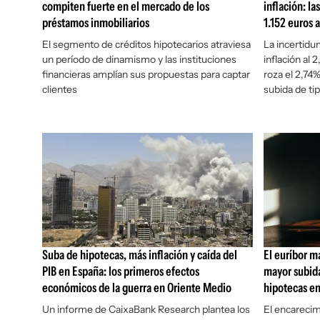
compiten fuerte en el mercado de los
inflación: l
préstamos inmobiliarios
1.152 euros a
El segmento de créditos hipotecarios atraviesa
La incertidu
un período de dinamismo y las instituciones
inflación al 
financieras amplían sus propuestas para captar
roza el 2,74
clientes
subida de ti
Suba de hipotecas, más inflación y caída del
El euríbor m
PIB en España: los primeros efectos
mayor subida
económicos de la guerra en Oriente Medio
hipotecas e
Un informe de CaixaBank Research plantea los
El encarecimi