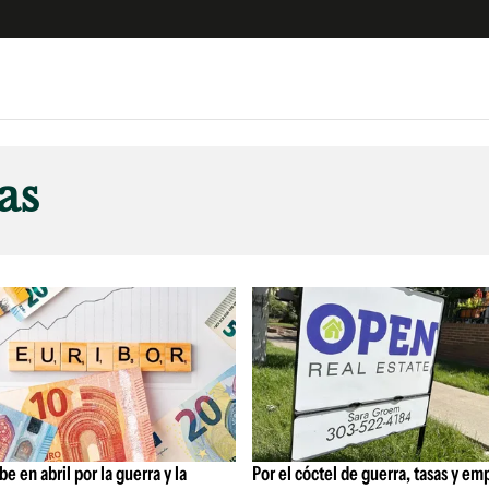
e
S
n
as
es
Siguenos en:
 y Legales
es especiales
ciones
ters
ina
 Unidos
be en abril por la guerra y la
Por el cóctel de guerra, tasas y emp