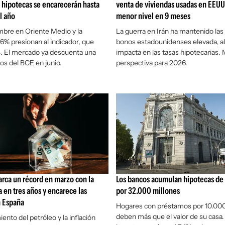
as hipotecas se encarecerán hasta
venta de viviendas usadas en EEUU
l año
menor nivel en 9 meses
mbre en Oriente Medio y la
La guerra en Irán ha mantenido las 
2,6% presionan al indicador, que
bonos estadounidenses elevada, a
%. El mercado ya descuenta una
impacta en las tasas hipotecarias.
pos del BCE en junio.
perspectiva para 2026.
arca un récord en marzo con la
Los bancos acumulan hipotecas de 
 en tres años y encarece las
por 32.000 millones
n España
Hogares con préstamos por 10.000
deben más que el valor de su casa
ento del petróleo y la inflación