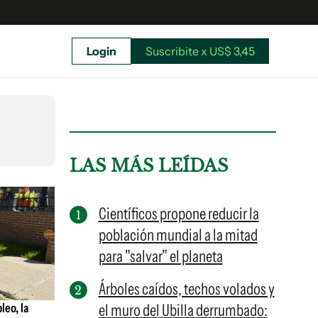
Login
Suscribite x US$ 3,45
uscríbete ahora a El Observador y elegí hasta
donde llegar.
LAS MÁS LEÍDAS
Científicos propone reducir la
población mundial a la mitad
para "salvar" el planeta
Árboles caídos, techos volados y
leo, la
el muro del Ubilla derrumbado:
Suscribite x US$ 3,45