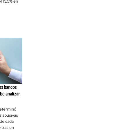
el 13,5% en
los bancos
be analizar
 determinó
as abusivas
 de cada
o tras un