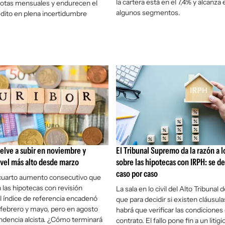
la cartera está en el 7,4% y alcanza 
uotas mensuales y endurecen el
algunos segmentos.
édito en plena incertidumbre
uelve a subir en noviembre y
El Tribunal Supremo da la razón a 
ivel más alto desde marzo
sobre las hipotecas con IRPH: se de
caso por caso
 cuarto aumento consecutivo que
 las hipotecas con revisión
La sala en lo civil del Alto Tribunal
l índice de referencia encadenó
que para decidir si existen cláusul
 febrero y mayo, pero en agosto
habrá que verificar las condiciones
ndencia alcista. ¿Cómo terminará
contrato. El fallo pone fin a un litigi