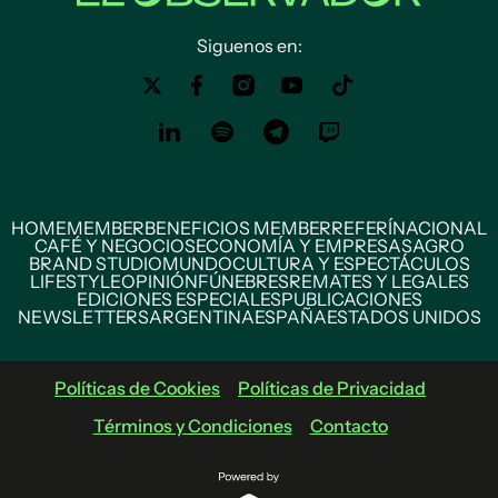
Siguenos en:
HOME
MEMBER
BENEFICIOS MEMBER
REFERÍ
NACIONAL
CAFÉ Y NEGOCIOS
ECONOMÍA Y EMPRESAS
AGRO
BRAND STUDIO
MUNDO
CULTURA Y ESPECTÁCULOS
LIFESTYLE
OPINIÓN
FÚNEBRES
REMATES Y LEGALES
EDICIONES ESPECIALES
PUBLICACIONES
NEWSLETTERS
ARGENTINA
ESPAÑA
ESTADOS UNIDOS
Políticas de Cookies
Políticas de Privacidad
Términos y Condiciones
Contacto