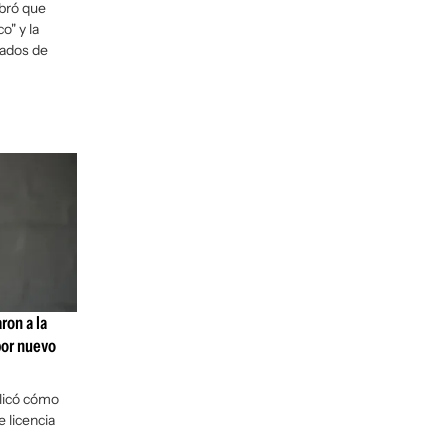
ebró que
o" y la
iados de
ron a la
por nuevo
licó cómo
e licencia