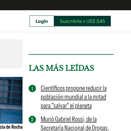
Login
Suscribite x US$ 3,45
uscríbete ahora a El Observador y elegí hasta
donde llegar.
LAS MÁS LEÍDAS
Científicos propone reducir la
población mundial a la mitad
para "salvar" el planeta
Murió Gabriel Rossi, de la
cia de Rocha
Secretaría Nacional de Drogas,
Suscribite x US$ 3,45