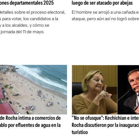
ciones departamentales 2025
luego de ser atacado por abejas
etalles sobre el proceso electoral,
El hombre se arrojó a una cañada 
s para votar, los candidatos a la
ataque, pero aún así no logró sobre
y a los alcaldes, y cómo se
 jornada del 11 de mayo.
de Rocha intima a comercios de
"No se ofusque": Kechichian e int
ablo por efluentes de agua en la
Rocha discutieron por la inaugurac
turístico