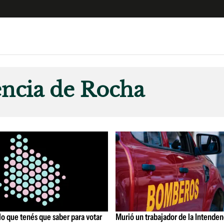
e
S
n
ncia de Rocha
es
Siguenos en:
 y Legales
es especiales
ciones
ters
ina
 Unidos
lo que tenés que saber para votar
Murió un trabajador de la Intenden