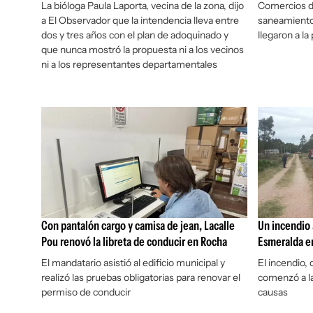
La bióloga Paula Laporta, vecina de la zona, dijo
Comercios de
a
El Observador
que la intendencia lleva entre
saneamiento
dos y tres años con el plan de adoquinado y
llegaron a la
que nunca mostró la propuesta ni a los vecinos
ni a los representantes departamentales
Con pantalón cargo y camisa de jean, Lacalle
Un incendio 
Pou renovó la libreta de conducir en Rocha
Esmeralda e
El mandatario asistió al edificio municipal y
El incendio,
realizó las pruebas obligatorias para renovar el
comenzó a l
permiso de conducir
causas