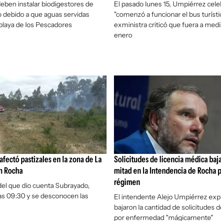
ben instalar biodigestores de
El pasado lunes 15, Umpiérrez cel
 debido a que aguas servidas
"comenzó a funcionar el bus turístic
 playa de los Pescadores
exministra criticó que fuera a med
enero
afectó pastizales en la zona de La
Solicitudes de licencia médica baja
n Rocha
mitad en la Intendencia de Rocha 
régimen
 del que dio cuenta Subrayado,
as 09:30 y se desconocen las
El intendente Alejo Umpiérrez exp
bajaron la cantidad de solicitudes d
por enfermedad "mágicamente"