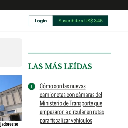
Login
Suscribite x US$ 3,45
uscríbete ahora a El Observador y elegí hasta
donde llegar.
LAS MÁS LEÍDAS
Cómo son las nuevas
camionetas con cámaras del
Ministerio de Transporte que
empezaron a circular en rutas
para fiscalizar vehículos
ajadores se
Suscribite x US$ 3,45