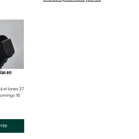
cías en
á el lunes 27
domingo 16
ente