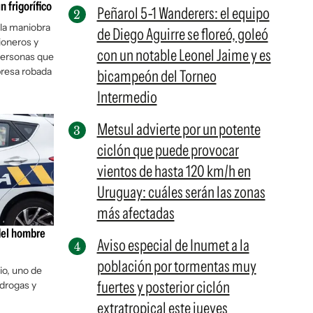
 frigorífico
Peñarol 5-1 Wanderers: el equipo
 la maniobra
de Diego Aguirre se floreó, goleó
ioneros y
con un notable Leonel Jaime y es
personas que
presa robada
bicampeón del Torneo
Intermedio
Metsul advierte por un potente
ciclón que puede provocar
vientos de hasta 120 km/h en
Uruguay: cuáles serán las zonas
más afectadas
del hombre
Aviso especial de Inumet a la
población por tormentas muy
io, uno de
fuertes y posterior ciclón
 drogas y
extratropical este jueves