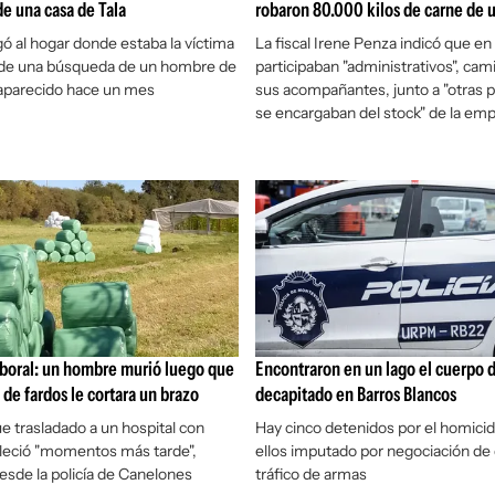
de una casa de Tala
robaron 80.000 kilos de carne de un
egó al hogar donde estaba la víctima
La fiscal Irene Penza indicó que en
 de una búsqueda de un hombre de
participaban "administrativos", cam
aparecido hace un mes
sus acompañantes, junto a "otras 
se encargaban del stock" de la em
aboral: un hombre murió luego que
Encontraron en un lago el cuerpo 
 de fardos le cortara un brazo
decapitado en Barros Blancos
e trasladado a un hospital con
Hay cinco detenidos por el homicid
alleció "momentos más tarde",
ellos imputado por negociación de
esde la policía de Canelones
tráfico de armas