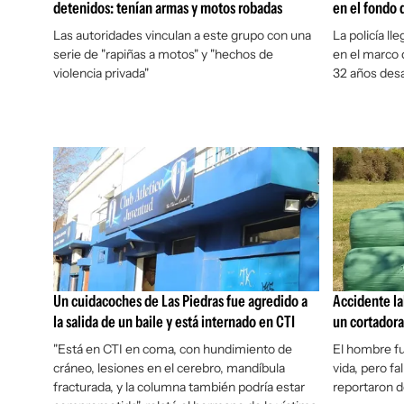
detenidos: tenían armas y motos robadas
en el fondo 
Las autoridades vinculan a este grupo con una
La policía ll
serie de "rapiñas a motos" y "hechos de
en el marco
violencia privada"
32 años des
Un cuidacoches de Las Piedras fue agredido a
Accidente l
la salida de un baile y está internado en CTI
un cortadora
"Está en CTI en coma, con hundimiento de
El hombre fu
cráneo, lesiones en el cerebro, mandíbula
vida, pero f
fracturada, y la columna también podría estar
reportaron d