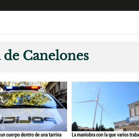
e
S
n
a de Canelones
es
Siguenos en:
 y Legales
es especiales
ciones
ters
ina
 Unidos
un cuerpo dentro de una tarrina
La maniobra con la que varios trab