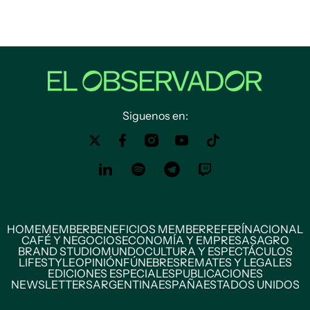
Siguenos en:
HOME
MEMBER
BENEFICIOS MEMBER
REFERÍ
NACIONAL
CAFÉ Y NEGOCIOS
ECONOMÍA Y EMPRESAS
AGRO
BRAND STUDIO
MUNDO
CULTURA Y ESPECTÁCULOS
LIFESTYLE
OPINIÓN
FÚNEBRES
REMATES Y LEGALES
EDICIONES ESPECIALES
PUBLICACIONES
NEWSLETTERS
ARGENTINA
ESPAÑA
ESTADOS UNIDOS