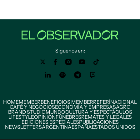
Siguenos en:
HOME
MEMBER
BENEFICIOS MEMBER
REFERÍ
NACIONAL
CAFÉ Y NEGOCIOS
ECONOMÍA Y EMPRESAS
AGRO
BRAND STUDIO
MUNDO
CULTURA Y ESPECTÁCULOS
LIFESTYLE
OPINIÓN
FÚNEBRES
REMATES Y LEGALES
EDICIONES ESPECIALES
PUBLICACIONES
NEWSLETTERS
ARGENTINA
ESPAÑA
ESTADOS UNIDOS