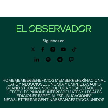
Siguenos en:
HOME
MEMBER
BENEFICIOS MEMBER
REFERÍ
NACIONAL
CAFÉ Y NEGOCIOS
ECONOMÍA Y EMPRESAS
AGRO
BRAND STUDIO
MUNDO
CULTURA Y ESPECTÁCULOS
LIFESTYLE
OPINIÓN
FÚNEBRES
REMATES Y LEGALES
EDICIONES ESPECIALES
PUBLICACIONES
NEWSLETTERS
ARGENTINA
ESPAÑA
ESTADOS UNIDOS