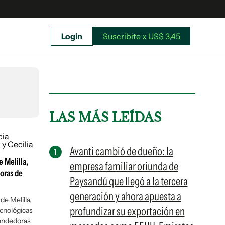
Login
Suscribite x US$ 3,45
uscríbete ahora a El Observador y elegí hasta
donde llegar.
LAS MÁS LEÍDAS
Avanti cambió de dueño: la
e Melilla,
empresa familiar oriunda de
oras de
Paysandú que llegó a la tercera
generación y ahora apuesta a
de Melilla,
profundizar su exportación en
cnológicas
Suscribite x US$ 3,45
rendedoras