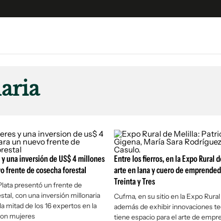
e
S
n
aria
es
Siguenos en:
 y Legales
es especiales
ciones
ters
y una inversión de US$ 4 millones
Entre los fierros, en la Expo Rural d
ina
o frente de cosecha forestal
arte en lana y cuero de emprended
Treinta y Tres
lata presentó un frente de
stal, con una inversión millonaria
 Unidos
Cufma, en su sitio en la Expo Rural 
la mitad de los 16 expertos en la
además de exhibir innovaciones te
son mujeres
tiene espacio para el arte de emp