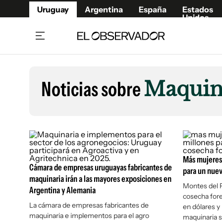
Uruguay
Argentina
España
Estados
Unidos
Home
Lifestyl
Member
Opinió
Noticias sobre
Maquin
Beneficios Member
Fúnebr
Referí
Remates
14°C
Miércoles:
Ahora en:
Montevideo
Nacional
Mín
12°
Máx
Edicion
13°
Cielo Claro
Café y Negocios
Publica
Economía y Empresas
Newslet
Más mujeres 
Agro
Argent
Cámara de empresas uruguayas fabricantes de
para un nuev
maquinaria irán a las mayores exposiciones en
Brand Studio
España
Montes del P
Argentina y Alemania
cosecha fore
Mundo
Estados
La cámara de empresas fabricantes de
en dólares y 
Cultura y Espectáculos
maquinaria e implementos para el agro
maquinaria 