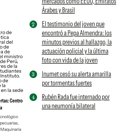
mercados como EEUU, Emiratos
Árabes y Brasil
El testimonio del joven que
encontró a Pepa Almendra: los
minutos previos al hallazgo, la
actuación policial y la última
foto con vida de la joven
Inumet cesó su alerta amarilla
por tormentas fuertes
Rubén Rada fue internado por
rtas: Centro
una neumonía bilateral
ca
ecnológico
opecuarias,
 Maquinaria