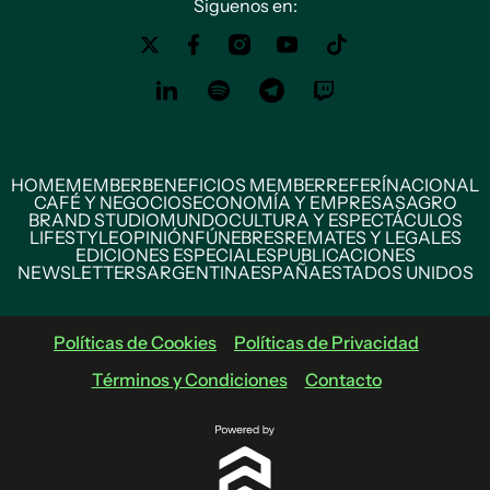
Siguenos en:
HOME
MEMBER
BENEFICIOS MEMBER
REFERÍ
NACIONAL
CAFÉ Y NEGOCIOS
ECONOMÍA Y EMPRESAS
AGRO
BRAND STUDIO
MUNDO
CULTURA Y ESPECTÁCULOS
LIFESTYLE
OPINIÓN
FÚNEBRES
REMATES Y LEGALES
EDICIONES ESPECIALES
PUBLICACIONES
NEWSLETTERS
ARGENTINA
ESPAÑA
ESTADOS UNIDOS
Políticas de Cookies
Políticas de Privacidad
Términos y Condiciones
Contacto