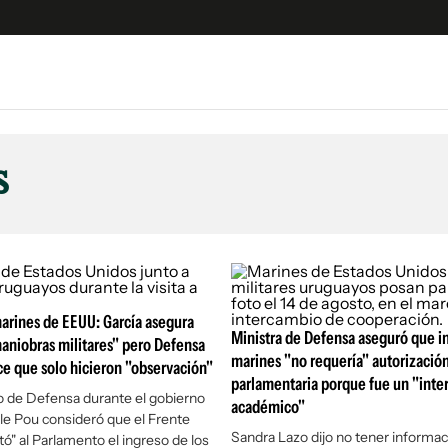
e
S
n
s
es
Siguenos en:
 y Legales
es especiales
ciones
ters
arines de EEUU: García asegura
ina
Ministra de Defensa aseguró que i
aniobras militares" pero Defensa
marines "no requería" autorizació
ice que solo hicieron "observación"
parlamentaria porque fue un "int
 Unidos
o de Defensa durante el gobierno
académico"
lle Pou consideró que el Frente
Sandra Lazo dijo no tener informa
tó" al Parlamento el ingreso de los