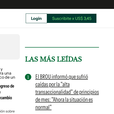
Login
Suscribite x US$ 3,45
uscríbete ahora a El Observador y elegí hasta
donde llegar.
LAS MÁS LEÍDAS
El BROU informó que sufrió
caídas por la "alta
ngreso de
transaccionalidad" de principios
n
ercambio
de mes: "Ahora la situación es
normal"
Suscribite x US$ 3,45
ción sobre