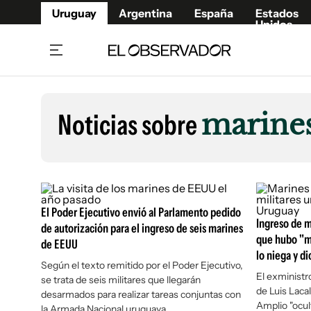
Uruguay
Argentina
España
Estados
Unidos
Home
Lifestyl
Member
Opinió
Noticias sobre
marine
Beneficios Member
Fúnebr
Referí
Remates
13°C
Viernes:
Ahora en:
Montevideo
Nacional
Mín
9°
Máx
12°
Edicion
Nubes
Café y Negocios
Publica
El Poder Ejecutivo envió al Parlamento pedido
Economía y Empresas
Newslet
Ingreso de m
de autorización para el ingreso de seis marines
Agro
Argent
que hubo "m
de EEUU
Brand Studio
lo niega y d
España
Según el texto remitido por el Poder Ejecutivo,
Mundo
Estados
El exministr
se trata de seis militares que llegarán
de Luis Laca
desarmados para realizar tareas conjuntas con
Cultura y Espectáculos
Amplio "ocul
la Armada Nacional uruguaya