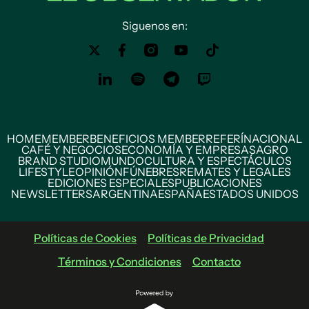
Siguenos en:
HOME
MEMBER
BENEFICIOS MEMBER
REFERÍ
NACIONAL
CAFÉ Y NEGOCIOS
ECONOMÍA Y EMPRESAS
AGRO
BRAND STUDIO
MUNDO
CULTURA Y ESPECTÁCULOS
LIFESTYLE
OPINIÓN
FÚNEBRES
REMATES Y LEGALES
EDICIONES ESPECIALES
PUBLICACIONES
NEWSLETTERS
ARGENTINA
ESPAÑA
ESTADOS UNIDOS
Políticas de Cookies
Políticas de Privacidad
Términos y Condiciones
Contacto