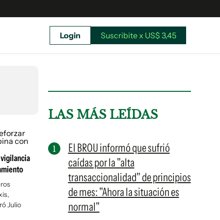
Login
Suscribite x US$ 3,45
uscríbete ahora a El Observador y elegí hasta
donde llegar.
LAS MÁS LEÍDAS
El BROU informó que sufrió
vigilancia
caídas por la "alta
lamiento
transaccionalidad" de principios
ros
de mes: "Ahora la situación es
is,
normal"
ó Julio
Suscribite x US$ 3,45