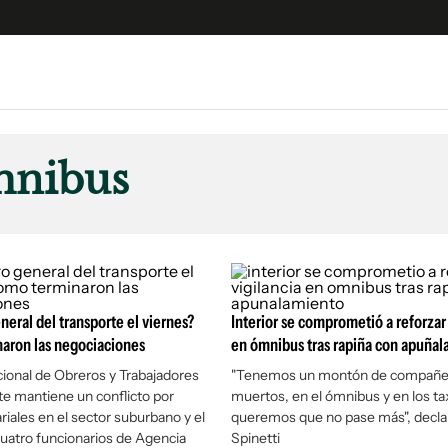
e
S
n
mnibus
es
Siguenos en:
 y Legales
es especiales
ciones
ters
neral del transporte el viernes?
Interior se comprometió a reforzar 
ina
aron las negociaciones
en ómnibus tras rapiña con apuña
ional de Obreros y Trabajadores
"Tenemos un montón de compañe
te mantiene un conflicto por
muertos, en el ómnibus y en los tax
 Unidos
riales en el sector suburbano y el
queremos que no pase más", declar
uatro funcionarios de Agencia
Spinetti