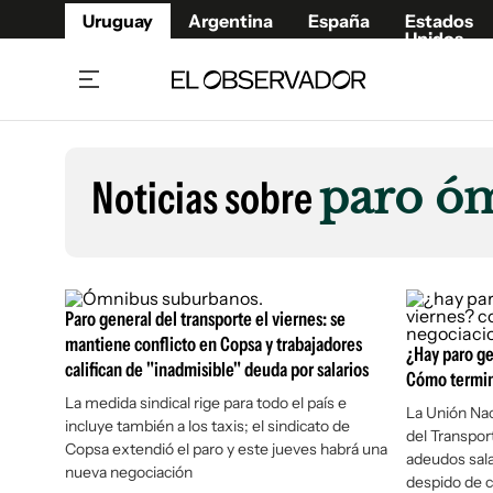
Uruguay
Argentina
España
Estados
Unidos
Home
Lifestyl
Member
Opinió
Noticias sobre
paro ó
Beneficios Member
Fúnebr
Referí
Remates
13°C
Viernes:
Ahora en:
Montevideo
Nacional
Mín
10°
Máx
12°
Edicion
Nubes
Café y Negocios
Publica
Paro general del transporte el viernes: se
Economía y Empresas
Newslet
mantiene conflicto en Copsa y trabajadores
¿Hay paro ge
califican de "inadmisible" deuda por salarios
Agro
Argent
Cómo termin
La medida sindical rige para todo el país e
Brand Studio
España
La Unión Nac
incluye también a los taxis; el sindicato de
del Transpor
Mundo
Estados
Copsa extendió el paro y este jueves habrá una
adeudos sala
Cultura y Espectáculos
nueva negociación
despido de c