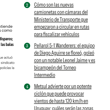
Cómo son las nuevas
camionetas con cámaras del
Ministerio de Transporte que
empezaron a circular en rutas
para fiscalizar vehículos
disparos;
 las balas
Peñarol 5-1 Wanderers: el equipo
de Diego Aguirre se floreó, goleó
que actuó
con un notable Leonel Jaime y es
 sindicato
bicampeón del Torneo
olicías la
Intermedio
Metsul advierte por un potente
ciclón que puede provocar
vientos de hasta 120 km/h en
Uruguay: cuáles serán las zonas