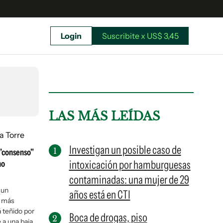
Login
Suscribite x US$ 3,45
uscríbete ahora a El Observador y elegí hasta
donde llegar.
LAS MÁS LEÍDAS
Investigan un posible caso de
 "consenso"
intoxicación por hamburguesas
mo
contaminadas: una mujer de 29
 un
años está en CTI
s más
 teñido por
Boca de drogas, piso
Suscribite x US$ 3,45
 a una baja