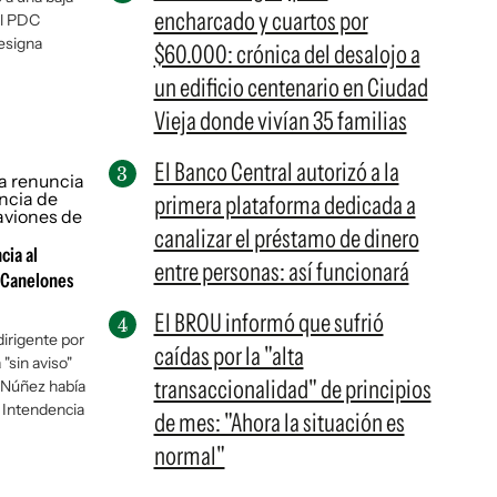
encharcado y cuartos por
el PDC
designa
$60.000: crónica del desalojo a
un edificio centenario en Ciudad
Vieja donde vivían 35 familias
El Banco Central autorizó a la
primera plataforma dedicada a
canalizar el préstamo de dinero
cia al
entre personas: así funcionará
e Canelones
El BROU informó que sufrió
 dirigente por
caídas por la "alta
 "sin aviso"
transaccionalidad" de principios
 Núñez había
 Intendencia
de mes: "Ahora la situación es
normal"