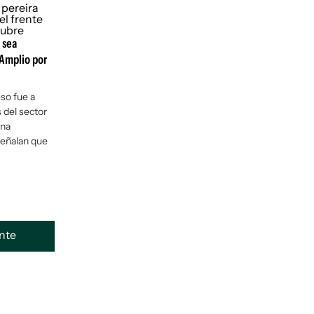
 sea
 Amplio por
so fue a
 del sector
una
señalan que
ente