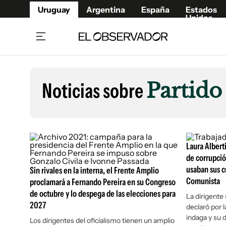
Uruguay
Argentina
España
Estados
Unidos
Home
Lifestyl
Member
Opinió
Noticias sobre
Partid
Beneficios Member
Fúnebr
Referí
Remates
12°C
Viernes:
Ahora en:
Montevideo
Nacional
Mín
9°
Máx
11°
Edicion
Nubes
Café y Negocios
Publica
Laura Albert
Economía y Empresas
Newslet
de corrupció
usaban sus c
Agro
Argent
Sin rivales en la interna, el Frente Amplio
Comunista
proclamará a Fernando Pereira en su Congreso
Brand Studio
España
de octubre y lo despega de las elecciones para
La dirigente
Mundo
Estados
2027
declaró por l
Cultura y Espectáculos
indaga y su 
Los dirigentes del oficialismo tienen un amplio