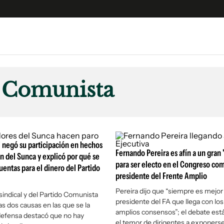
e
S
n
o Comunista
es
Siguenos en:
 y Legales
es especiales
ciones
i negó su participación en hechos
ters
Fernando Pereira es afín a un gran
n del Sunca y explicó por qué se
para ser electo en el Congreso co
uentas para el dinero del Partido
ina
presidente del Frente Amplio
Pereira dijo que “siempre es mejor
 sindical y del Partido Comunista
 Unidos
presidente del FA que llega con lo
as dos causas en las que se la
amplios consensos”; el debate está
defensa destacó que no hay
el temor de dirigentes a exponerse