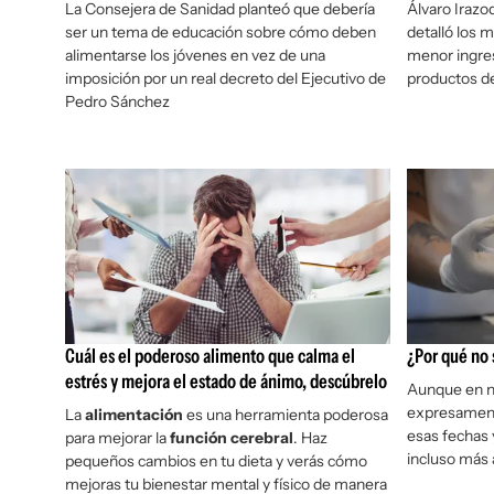
La Consejera de Sanidad planteó que debería
Álvaro Irazoq
ser un tema de educación sobre cómo deben
detalló los 
alimentarse los jóvenes en vez de una
menor ingre
imposición por un real decreto del Ejecutivo de
productos de
Pedro Sánchez
Cuál es el poderoso alimento que calma el
¿Por qué no 
estrés y mejora el estado de ánimo, descúbrelo
Aunque en ni
expresamente
La
alimentación
es una herramienta poderosa
esas fechas 
para mejorar la
función cerebral
. Haz
incluso más 
pequeños cambios en tu dieta y verás cómo
mejoras tu bienestar mental y físico de manera