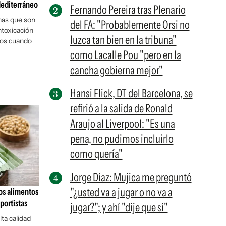
Mediterráneo
Fernando Pereira tras Plenario
nas que son
del FA: "Probablemente Orsi no
ntoxicación
luzca tan bien en la tribuna"
nos cuando
como Lacalle Pou "pero en la
cancha gobierna mejor"
Hansi Flick, DT del Barcelona, se
refirió a la salida de Ronald
Araujo al Liverpool: "Es una
pena, no pudimos incluirlo
como quería"
Jorge Díaz: Mujica me preguntó
"¿usted va a jugar o no va a
los alimentos
portistas
jugar?"; y ahí "dije que sí"
lta calidad