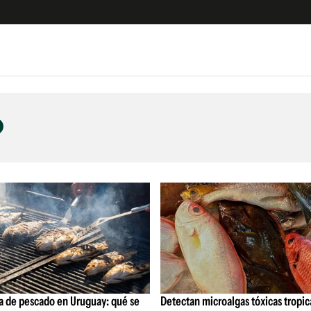
e
S
n
o
es
Siguenos en:
 y Legales
es especiales
ciones
ters
ina
 Unidos
a de pescado en Uruguay: qué se
Detectan microalgas tóxicas tropic