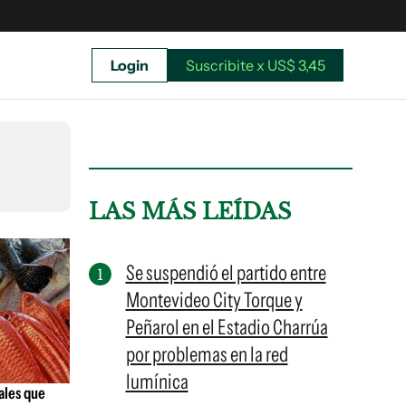
Login
Suscribite x US$ 3,45
uscríbete ahora a El Observador y elegí hasta
donde llegar.
LAS MÁS LEÍDAS
Se suspendió el partido entre
Montevideo City Torque y
Peñarol en el Estadio Charrúa
por problemas en la red
lumínica
ales que
Suscribite x US$ 3,45