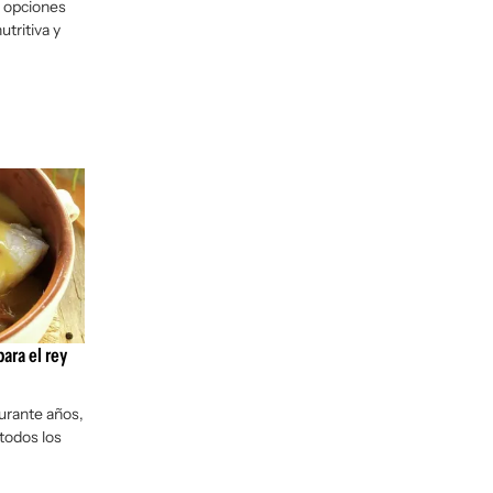
s opciones
utritiva y
para el rey
durante años,
todos los