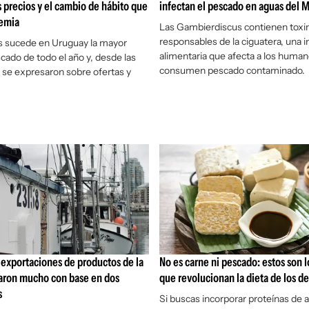
s precios y el cambio de hábito que
infectan el pescado en aguas del 
demia
Las Gambierdiscus contienen toxi
responsables de la ciguatera, una i
s sucede en Uruguay la mayor
alimentaria que afecta a los huma
cado de todo el año y, desde las
consumen pescado contaminado.
 se expresaron sobre ofertas y
 exportaciones de productos de la
No es carne ni pescado: estos son 
ron mucho con base en dos
que revolucionan la dieta de los de
s
Si buscas incorporar proteínas de a