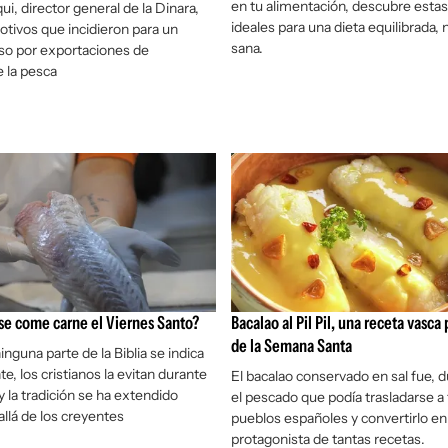
en tu alimentación, descubre esta
ui, director general de la Dinara,
ideales para una dieta equilibrada, n
motivos que incidieron para un
sana.
so por exportaciones de
 la pesca
se come carne el Viernes Santo?
Bacalao al Pil Pil, una receta vasca 
de la Semana Santa
nguna parte de la Biblia se indica
, los cristianos la evitan durante
El bacalao conservado en sal fue, 
y la tradición se ha extendido
el pescado que podía trasladarse a 
allá de los creyentes
pueblos españoles y convertirlo en
protagonista de tantas recetas.