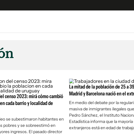
e
S
n
ón
es
Siguenos en:
 y Legales
es especiales
ciones
La mitad de la población de 25 a 3
ters
Madrid y Barcelona nació en el ext
del censo 2023: mirá cómo cambió
ina
 en cada barrio y localidad de
En medio del debate por la regular
masiva de inmigrantes ilegales qu
Pedro Sánchez, el Instituto Nacion
 Unidos
eo se subestimaron habitantes en
Estadística informa que la mayoría 
s pobres y se sobreestimó en
extranjeros está en edad de trabaja
ores ingresos. El pasado director