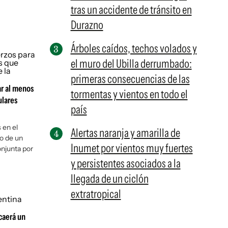
tras un accidente de tránsito en
Durazno
Árboles caídos, techos volados y
el muro del Ubilla derrumbado:
primeras consecuencias de las
ar al menos
tormentas y vientos en todo el
ulares
país
 en el
Alertas naranja y amarilla de
o de un
Inumet por vientos muy fuertes
njunta por
y persistentes asociados a la
llegada de un ciclón
extratropical
caerá un