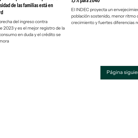
7,7% para 2040
sidad de las familias está en
El INDEC proyecta un envejecimien
rd
población sostenido, menor ritmo 
 brecha del ingreso contra
crecimiento y fuertes diferencias r
 2023 y es el mejor registro de la
l consumo en duda y el crédito se
 mora
Página sigui