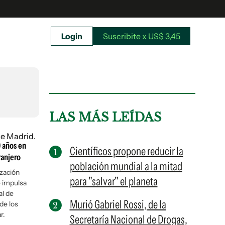
Login
Suscribite x US$ 3,45
uscríbete ahora a El Observador y elegí hasta
donde llegar.
LAS MÁS LEÍDAS
9 años en
Científicos propone reducir la
ranjero
población mundial a la mitad
ización
para "salvar" el planeta
e impulsa
al de
Murió Gabriel Rossi, de la
de los
r.
Secretaría Nacional de Drogas,
Suscribite x US$ 3,45