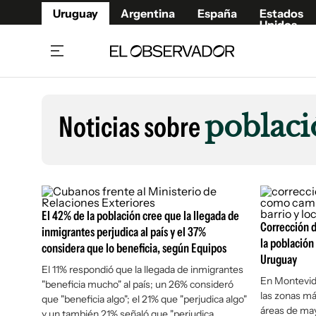
Uruguay
Argentina
España
Estados
Unidos
Home
Lifestyl
Member
Opinió
Noticias sobre
poblaci
Beneficios Member
Fúnebr
Referí
Remates
10°C
Sábado:
Ahora en:
Montevideo
Nacional
Mín
7°
Edicion
Máx
11°
Nubes Dispersas
Café y Negocios
Publica
El 42% de la población cree que la llegada de
Economía y Empresas
Newslet
Corrección 
inmigrantes perjudica al país y el 37%
Agro
Argent
la población
considera que lo beneficia, según Equipos
Brand Studio
Uruguay
España
El 11% respondió que la llegada de inmigrantes
Mundo
Estados
En Montevid
"beneficia mucho" al país; un 26% consideró
las zonas má
que "beneficia algo"; el 21% que "perjudica algo"
Cultura y Espectáculos
áreas de may
y un también 21% señaló que "perjudica