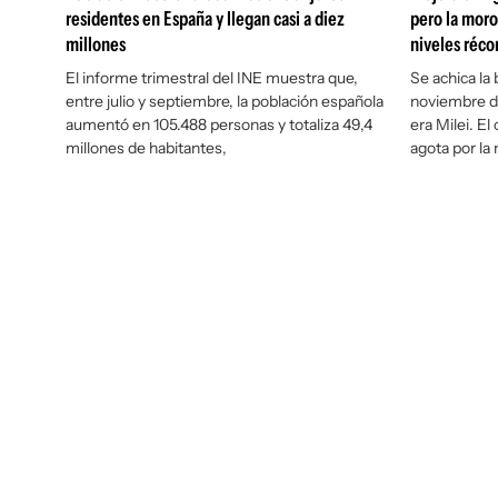
residentes en España y llegan casi a diez
pero la moro
millones
niveles réco
El informe trimestral del INE muestra que,
Se achica la
entre julio y septiembre, la población española
noviembre de
aumentó en 105.488 personas y totaliza 49,4
era Milei. E
millones de habitantes,
agota por la