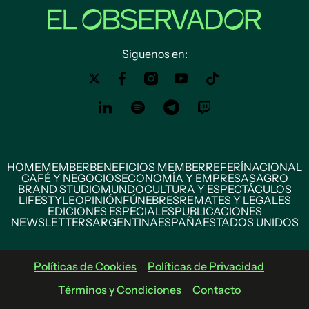
Siguenos en:
HOME
MEMBER
BENEFICIOS MEMBER
REFERÍ
NACIONAL
CAFÉ Y NEGOCIOS
ECONOMÍA Y EMPRESAS
AGRO
BRAND STUDIO
MUNDO
CULTURA Y ESPECTÁCULOS
LIFESTYLE
OPINIÓN
FÚNEBRES
REMATES Y LEGALES
EDICIONES ESPECIALES
PUBLICACIONES
NEWSLETTERS
ARGENTINA
ESPAÑA
ESTADOS UNIDOS
Políticas de Cookies
Políticas de Privacidad
Términos y Condiciones
Contacto