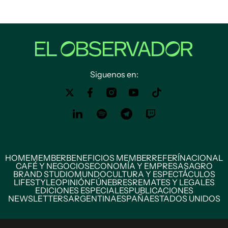
Siguenos en:
HOME
MEMBER
BENEFICIOS MEMBER
REFERÍ
NACIONAL
CAFÉ Y NEGOCIOS
ECONOMÍA Y EMPRESAS
AGRO
BRAND STUDIO
MUNDO
CULTURA Y ESPECTÁCULOS
LIFESTYLE
OPINIÓN
FÚNEBRES
REMATES Y LEGALES
EDICIONES ESPECIALES
PUBLICACIONES
NEWSLETTERS
ARGENTINA
ESPAÑA
ESTADOS UNIDOS