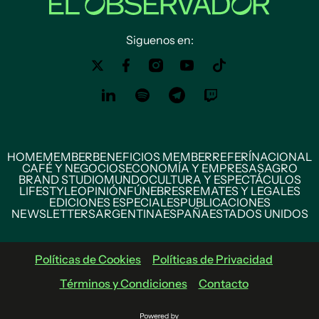
Siguenos en:
HOME
MEMBER
BENEFICIOS MEMBER
REFERÍ
NACIONAL
CAFÉ Y NEGOCIOS
ECONOMÍA Y EMPRESAS
AGRO
BRAND STUDIO
MUNDO
CULTURA Y ESPECTÁCULOS
LIFESTYLE
OPINIÓN
FÚNEBRES
REMATES Y LEGALES
EDICIONES ESPECIALES
PUBLICACIONES
NEWSLETTERS
ARGENTINA
ESPAÑA
ESTADOS UNIDOS
Políticas de Cookies
Políticas de Privacidad
Términos y Condiciones
Contacto