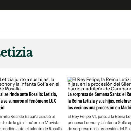
e
S
n
etizia
es
Siguenos en:
 y Legales
es especiales
ciones
ters
al se rinde ante Rosalía: Letizia,
La sorpresa de Semana Santa: el Re
ina
ía se sumaron al fenómeno LUX
la Reina Letizia y sus hijas, celebra
rid
los vecinos una procesión en Madr
 Unidos
amilia Real de España asistió al
El Rey Felipe VI, junto a la Reina Leti
rto de la gira 'Lux' en un Movistar
princesa Leonor y la infanta Sofía 
 rendido ante el talento de Rosalía.
de sorpresa en la procesión del Sile