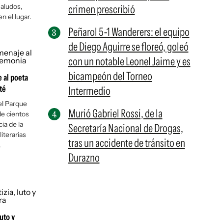
Saludos,
crimen prescribió
n el lugar.
Peñarol 5-1 Wanderers: el equipo
de Diego Aguirre se floreó, goleó
con un notable Leonel Jaime y es
bicampeón del Torneo
e al poeta
té
Intermedio
el Parque
Murió Gabriel Rossi, de la
de cientos
ia de la
Secretaría Nacional de Drogas,
iterarias
tras un accidente de tránsito en
.
Durazno
luto y