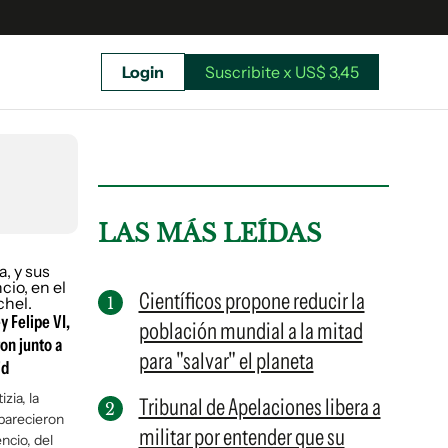
Login
Suscribite x US$ 3,45
uscríbete ahora a El Observador y elegí hasta
donde llegar.
LAS MÁS LEÍDAS
Científicos propone reducir la
y Felipe VI,
población mundial a la mitad
ron junto a
para "salvar" el planeta
id
zia, la
Tribunal de Apelaciones libera a
aparecieron
militar por entender que su
Suscribite x US$ 3,45
ncio, del