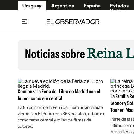
Uruguay
Argentina
España
Estados
Unidos
Home
Lifestyl
Member
Opinió
Noticias sobre
Reina L
Beneficios Member
Fúnebr
Referí
Remates
11°C
Viernes:
Ahora en:
Montevideo
Nacional
Mín
8°
Máx
12°
Edicion
Nubes
Café y Negocios
Publica
Comienza la Feria del Libro de Madrid con el
Economía y Empresas
Newslet
La Familia Re
humor como eje central
Agro
Argent
Leonor y Sof
La 85 edición de la Feria del Libro arranca este
Brand Studio
Tour en Mad
España
viernes en El Retiro con 366 puestos, el humor
Mundo
Estados
Parte de la F
como tema central y miles de firmas de
último concie
autores.
Cultura y Espectáculos
Arena lleno y