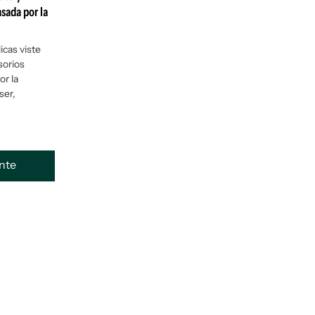
sada por la
icas viste
sorios
r la
ser,
ente