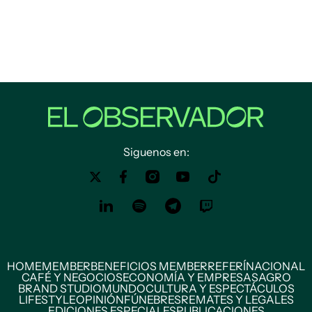
Siguenos en:
HOME
MEMBER
BENEFICIOS MEMBER
REFERÍ
NACIONAL
CAFÉ Y NEGOCIOS
ECONOMÍA Y EMPRESAS
AGRO
BRAND STUDIO
MUNDO
CULTURA Y ESPECTÁCULOS
LIFESTYLE
OPINIÓN
FÚNEBRES
REMATES Y LEGALES
EDICIONES ESPECIALES
PUBLICACIONES