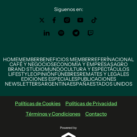
Siguenos en:
HOME
MEMBER
BENEFICIOS MEMBER
REFERÍ
NACIONAL
CAFÉ Y NEGOCIOS
ECONOMÍA Y EMPRESAS
AGRO
BRAND STUDIO
MUNDO
CULTURA Y ESPECTÁCULOS
LIFESTYLE
OPINIÓN
FÚNEBRES
REMATES Y LEGALES
EDICIONES ESPECIALES
PUBLICACIONES
NEWSLETTERS
ARGENTINA
ESPAÑA
ESTADOS UNIDOS
Políticas de Cookies
Políticas de Privacidad
Términos y Condiciones
Contacto