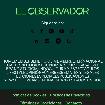
Siguenos en:
HOME
MEMBER
BENEFICIOS MEMBER
REFERÍ
NACIONAL
CAFÉ Y NEGOCIOS
ECONOMÍA Y EMPRESAS
AGRO
BRAND STUDIO
MUNDO
CULTURA Y ESPECTÁCULOS
LIFESTYLE
OPINIÓN
FÚNEBRES
REMATES Y LEGALES
EDICIONES ESPECIALES
PUBLICACIONES
NEWSLETTERS
ARGENTINA
ESPAÑA
ESTADOS UNIDOS
Políticas de Cookies
Políticas de Privacidad
Términos y Condiciones
Contacto