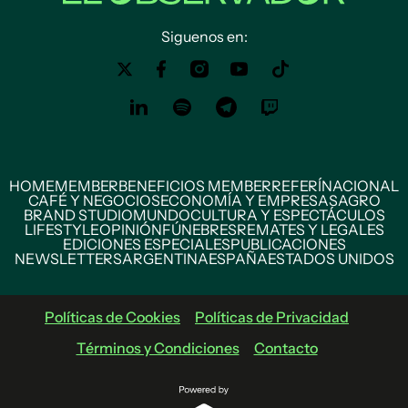
Siguenos en:
HOME
MEMBER
BENEFICIOS MEMBER
REFERÍ
NACIONAL
CAFÉ Y NEGOCIOS
ECONOMÍA Y EMPRESAS
AGRO
BRAND STUDIO
MUNDO
CULTURA Y ESPECTÁCULOS
LIFESTYLE
OPINIÓN
FÚNEBRES
REMATES Y LEGALES
EDICIONES ESPECIALES
PUBLICACIONES
NEWSLETTERS
ARGENTINA
ESPAÑA
ESTADOS UNIDOS
Políticas de Cookies
Políticas de Privacidad
Términos y Condiciones
Contacto