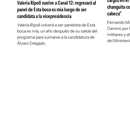
cargos en el
Valeria Ripoll vuelve a Canal 12: regresará al
changuita con
panel de Esta boca es mía luego de ser
cabeza"
candidata a la vicepresidencia
Fernando Mar
Valeria Ripoll volverá a ser panelista de Esta
Camino por h
boca es mía, un año después de su salida del
militares y a
programa para sumarse a la candidatura de
del Minister
Álvaro Delgado