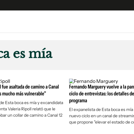
e
S
n
ca es mía
es
Siguenos en:
 y Legales
es especiales
ciones
ll fue asaltada de camino a Canal
Fernando Marguery vuelve a la pan
ters
ís mucho más vulnerable"
ciclo de entrevistas: los detalles d
programa
ina
 de Esta boca es mía y excandidata
nta Valeria Ripoll relató que le
El expanelista de Esta boca es mía
obar un collar de camino a Canal 12
nuevo ciclo en un canal de streami
 Unidos
que propone "elevar el estado de c