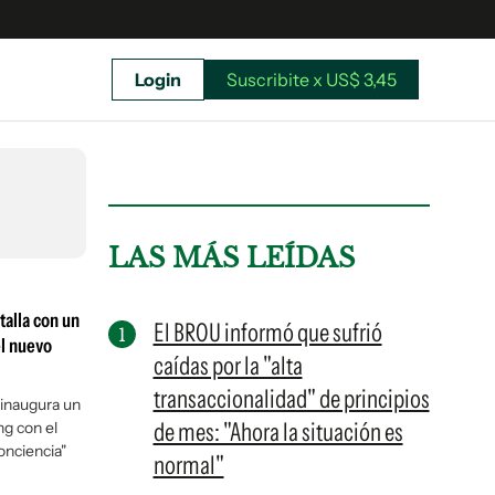
Login
Suscribite x US$ 3,45
uscríbete ahora a El Observador y elegí hasta
donde llegar.
LAS MÁS LEÍDAS
talla con un
El BROU informó que sufrió
el nuevo
caídas por la "alta
transaccionalidad" de principios
 inaugura un
de mes: "Ahora la situación es
ng con el
onciencia"
normal"
Suscribite x US$ 3,45