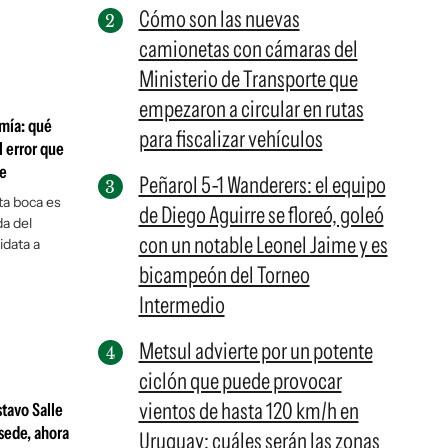
Cómo son las nuevas
camionetas con cámaras del
Ministerio de Transporte que
empezaron a circular en rutas
 mía: qué
para fiscalizar vehículos
l error que
re
Peñarol 5-1 Wanderers: el equipo
sta boca es
de Diego Aguirre se floreó, goleó
da del
con un notable Leonel Jaime y es
idata a
bicampeón del Torneo
Intermedio
Metsul advierte por un potente
ciclón que puede provocar
vientos de hasta 120 km/h en
stavo Salle
sede, ahora
Uruguay: cuáles serán las zonas