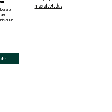
ión"
más afectadas
oberana,
e un
niciar un
ente