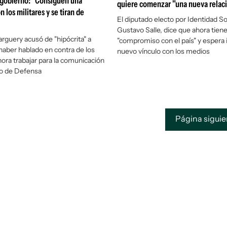
 gobierno: "Consiguen una
quiere comenzar "una nueva relac
 los militares y se tiran de
El diputado electo por Identidad S
Gustavo Salle, dice que ahora tien
guery acusó de "hipócrita" a
"compromiso con el país" y espera i
aber hablado en contra de los
nuevo vínculo con los medios
hora trabajar para la comunicación
io de Defensa
Página sigui