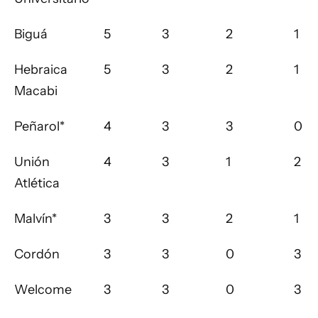
Biguá
5
3
2
1
Hebraica
5
3
2
1
Macabi
Peñarol*
4
3
3
0
Unión
4
3
1
2
Atlética
Malvín*
3
3
2
1
Cordón
3
3
0
3
Welcome
3
3
0
3