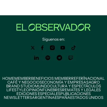
Siguenos en:
HOME
MEMBER
BENEFICIOS MEMBER
REFERÍ
NACIONAL
CAFÉ Y NEGOCIOS
ECONOMÍA Y EMPRESAS
AGRO
BRAND STUDIO
MUNDO
CULTURA Y ESPECTÁCULOS
LIFESTYLE
OPINIÓN
FÚNEBRES
REMATES Y LEGALES
EDICIONES ESPECIALES
PUBLICACIONES
NEWSLETTERS
ARGENTINA
ESPAÑA
ESTADOS UNIDOS