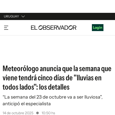
URUGUAY
URUGUAY
Login
ARGENTINA
ESPAÑA
ESTADOS UNIDOS
Meteorólogo anuncia que la semana que
viene tendrá cinco días de "lluvias en
todos lados": los detalles
“La semana del 23 de octubre va a ser lluviosa",
anticipó el especialista
14 de octubre 2025
10:50 hs