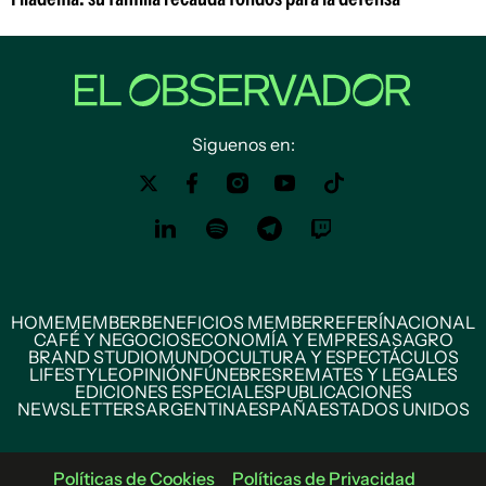
Siguenos en:
HOME
MEMBER
BENEFICIOS MEMBER
REFERÍ
NACIONAL
CAFÉ Y NEGOCIOS
ECONOMÍA Y EMPRESAS
AGRO
BRAND STUDIO
MUNDO
CULTURA Y ESPECTÁCULOS
LIFESTYLE
OPINIÓN
FÚNEBRES
REMATES Y LEGALES
EDICIONES ESPECIALES
PUBLICACIONES
NEWSLETTERS
ARGENTINA
ESPAÑA
ESTADOS UNIDOS
Políticas de Cookies
Políticas de Privacidad