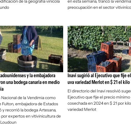
ificación de la geografía vinícola
en esta semana, trancó la vendimi
mundo
preocupación en el sector vitiviníc
tadounidenses y la embajadora
Inavi sugirió al Ejecutivo que fije e
aron una bodega canaria en medio
uva variedad Merlot en $ 21 el kilo
ia
El directorio del Inavi resolvió suge
Ejecutivo que fije el precio mínimo 
a Nacional de la Vendimia como
cosechada en 2024 en $ 21 por kilo 
e Fulton, embajadora de Estados
variedad Merlot
ó y recorrió la bodega Artesana,
or expertos en vitivinicultura de
 Loudoun