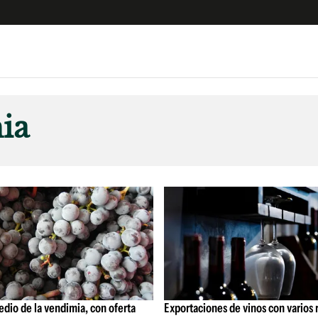
e
S
n
ia
es
Siguenos en:
 y Legales
es especiales
ciones
ters
ina
 Unidos
edio de la vendimia, con oferta
Exportaciones de vinos con varios 