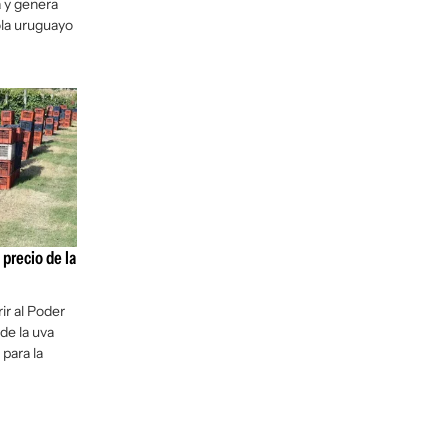
a y genera
ola uruguayo
l precio de la
rir al Poder
de la uva
para la