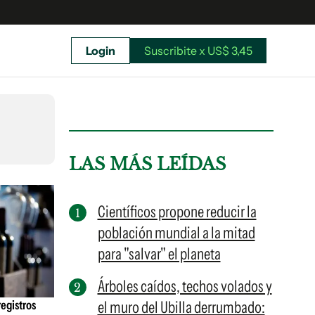
Login
Suscribite x US$ 3,45
uscríbete ahora a El Observador y elegí hasta
donde llegar.
LAS MÁS LEÍDAS
Científicos propone reducir la
población mundial a la mitad
para "salvar" el planeta
Árboles caídos, techos volados y
registros
el muro del Ubilla derrumbado:
Suscribite x US$ 3,45