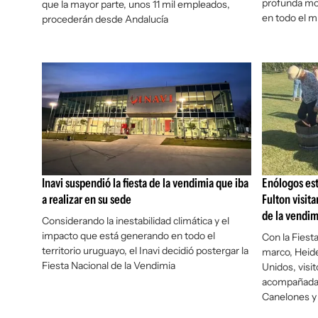
profunda mod
que la mayor parte, unos 11 mil empleados,
en todo el 
procederán desde Andalucía
Inavi suspendió la fiesta de la vendimia que iba
Enólogos es
a realizar en su sede
Fulton visit
de la vendim
Considerando la inestabilidad climática y el
impacto que está generando en todo el
Con la Fiest
territorio uruguayo, el Inavi decidió postergar la
marco, Heid
Fiesta Nacional de la Vendimia
Unidos, visit
acompañada p
Canelones y