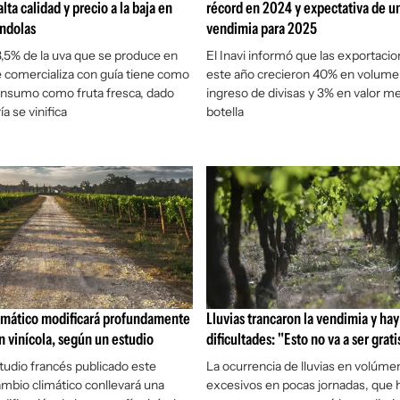
lta calidad y precio a la baja en
récord en 2024 y expectativa de u
óndolas
vendimia para 2025
,5% de la uva que se produce en
El Inavi informó que las exportaci
 comercializa con guía tiene como
este año crecieron 40% en volume
onsumo como fruta fresca, dado
ingreso de divisas y 3% en valor m
a se vinifica
botella
limático modificará profundamente
Lluvias trancaron la vendimia y hay
n vinícola, según un estudio
dificultades: "Esto no va a ser grati
udio francés publicado este
La ocurrencia de lluvias en volúme
ambio climático conllevará una
excesivos en pocas jornadas, que 