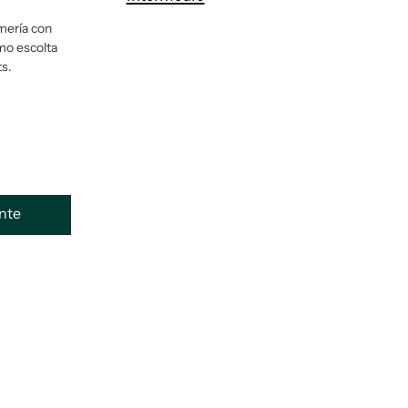
lmería con
mo escolta
s.
ente