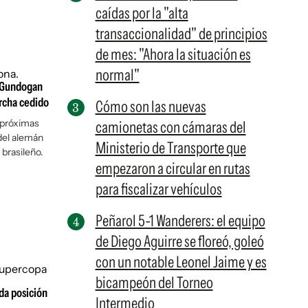
caídas por la "alta
transaccionalidad" de principios
de mes: "Ahora la situación es
normal"
y Gundogan
archa cedido
Cómo son las nuevas
s próximas
camionetas con cámaras del
del alemán
Ministerio de Transporte que
 brasileño.
empezaron a circular en rutas
para fiscalizar vehículos
Peñarol 5-1 Wanderers: el equipo
de Diego Aguirre se floreó, goleó
con un notable Leonel Jaime y es
bicampeón del Torneo
nda posición
Intermedio