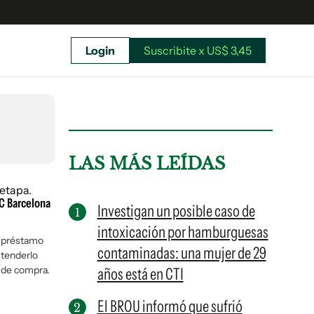
Login
Suscribite x US$ 3,45
uscríbete ahora a El Observador y elegí hasta
donde llegar.
LAS MÁS LEÍDAS
FC Barcelona
Investigan un posible caso de
intoxicación por hamburguesas
a préstamo
contaminadas: una mujer de 29
xtenderlo
a de compra.
años está en CTI
El BROU informó que sufrió
Suscribite x US$ 3,45