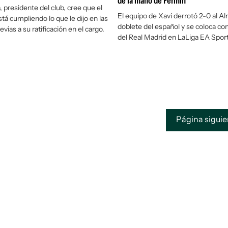
de la mano de Fermín
 presidente del club, cree que el
El equipo de Xavi derrotó 2-0 al A
tá cumpliendo lo que le dijo en las
doblete del español y se coloca co
vias a su ratificación en el cargo.
del Real Madrid en LaLiga EA Sport
Página sigui