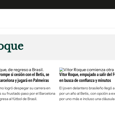
e
S
n
Roque
es
Siguenos en:
 y Legales
es especiales
ciones
rompe si cesión con el Betis, se
Vitor Roque, empujado a salir del 
ters
arcelona y jugará en Palmeiras
en busca de confianza y minutos
ina
no logró despegar su carrera en
El joven delantero brasileño llegó 
as su frustado paso por el Barcelona
por un año al Betis, con opción a e
gresa al fútbol de Brasil.
por uno más e incluso una cláusul
 Unidos