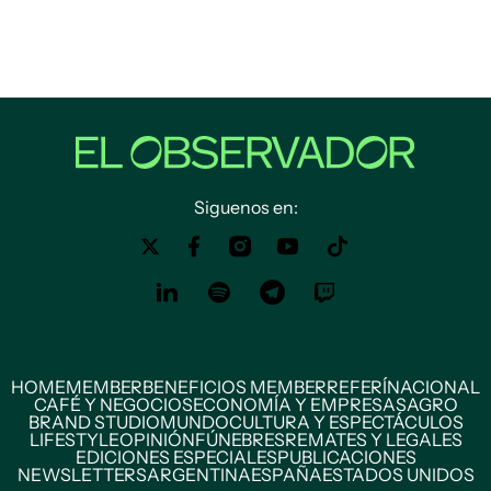
Siguenos en:
HOME
MEMBER
BENEFICIOS MEMBER
REFERÍ
NACIONAL
CAFÉ Y NEGOCIOS
ECONOMÍA Y EMPRESAS
AGRO
BRAND STUDIO
MUNDO
CULTURA Y ESPECTÁCULOS
LIFESTYLE
OPINIÓN
FÚNEBRES
REMATES Y LEGALES
EDICIONES ESPECIALES
PUBLICACIONES
NEWSLETTERS
ARGENTINA
ESPAÑA
ESTADOS UNIDOS