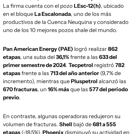
La firma cuenta con el pozo
LEsc-12(h)
, ubicado
en el bloque
La Escalonada
, uno de los más
productivos de la Cuenca Neuquina y considerado
uno de los 10 mejores pozos shale del mundo.
Pan American Energy (PAE)
logró realizar
862
etapas
, una suba del
36,1%
frente a las
633 del
primer semestre de 2024
.
Tecpetrol
registró
782
etapas
frente a las
713 del año anterior
(9,7% de
incremento), mientras que
Pluspetrol
alcanzó las
670 fracturas
, un
16% más
que las
577 del período
previo
.
En contraste, algunas operadoras redujeron su
volumen de fracturas.
Shell
bajó de
681 a 555
etapas
(-18,5%),
Phoenix
disminuyó su actividad en