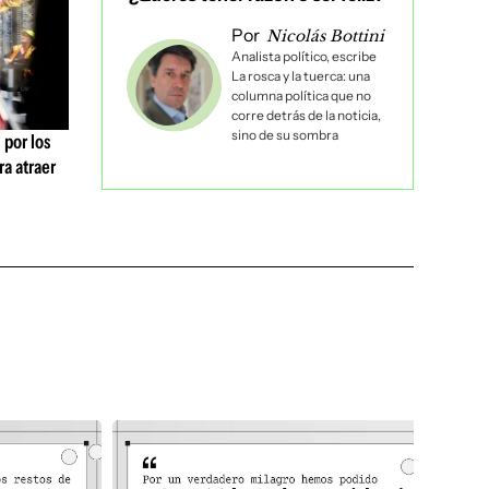
Por
Nicolás Bottini
Analista político, escribe
La rosca y la tuerca: una
columna política que no
corre detrás de la noticia,
sino de su sombra
 por los
ra atraer