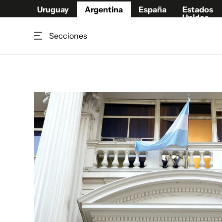
Uruguay
Argentina
España
Estados
Unidos
Secciones
Home
Deport
Política
El Obse
Economía y negocios
Urugua
Zoom
España
Sociedad
Estados
Espectáculos