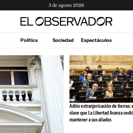
5 de agosto 2026
es
S
Política
Sociedad
Espectáculos
rvador Radio
y
 Unidos
Adiós extranjerización de tierras:
clave que La Libertad Avanza cedi
mantener a sus aliados