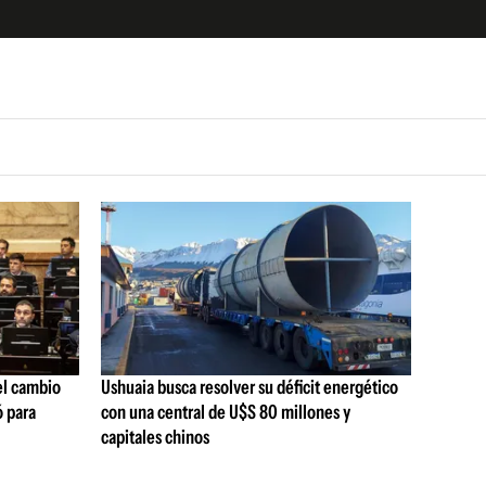
uscríbete ahora a El Observador y elegí hasta
donde llegar.
 el cambio
Ushuaia busca resolver su déficit energético
ó para
con una central de U$S 80 millones y
capitales chinos