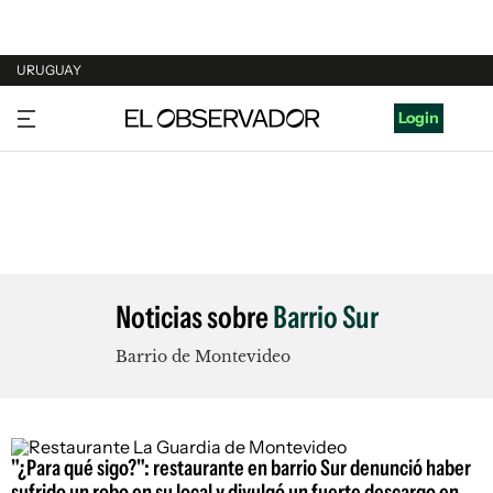
URUGUAY
URUGUAY
Login
ARGENTINA
ESPAÑA
ESTADOS UNIDOS
Noticias sobre
Barrio Sur
Barrio de Montevideo
"¿Para qué sigo?": restaurante en barrio Sur denunció haber
sufrido un robo en su local y divulgó un fuerte descargo en