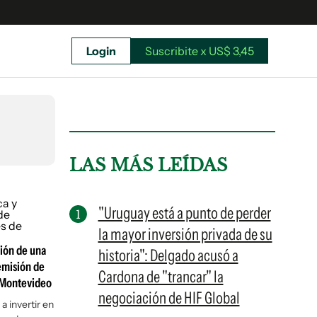
Login
Suscribite x US$ 3,45
uscríbete ahora a El Observador y elegí hasta
donde llegar.
LAS MÁS LEÍDAS
"Uruguay está a punto de perder
la mayor inversión privada de su
ción de una
historia": Delgado acusó a
emisión de
Cardona de "trancar" la
e Montevideo
negociación de HIF Global
 invertir en
Suscribite x US$ 3,45