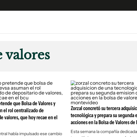
e
S
n
e valores
es
Siguenos en:
 y Legales
es especiales
ciones
ters
ina
tende que Bolsa de Valores y
Zorzal concretó su tercera adquisi
 el rol centralizado de
tecnológica y prepara su segunda 
de valores, que hoy recae en el
 Unidos
acciones en la Bolsa de Valores d
Esta semana la compañía dedicada a
tral había impulsado ese cambio