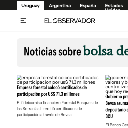
Uruguay
Argentina
España
Estados
Unidos
Home
Lifestyl
Member
Opinió
Noticias sobre
bolsa d
Beneficios Member
Fúnebr
Referí
Remates
10°C
Domingo:
Ahora en:
Montevideo
Nacional
Mín
10°
Máx
13°
Edicion
Nubes
Café y Negocios
Publica
Empresa forestal colocó certificados de
Economía y Empresas
Newslet
participación por US$ 71,3 millones
Agro
Argent
Gobierno pre
El fideicomiso financiero Forestal Bosques de
Bevsa asuman
Brand Studio
España
las Serranías II emitió certificados de
depositario 
Mundo
Estados
participación a través de Bevsa
BCU
Cultura y Espectáculos
El Banco Cen