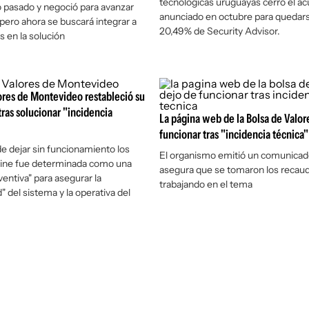
tecnológicas uruguayas cerró el a
o pasado y negoció para avanzar
anunciado en octubre para quedars
pero ahora se buscará integrar a
20,49% de Security Advisor.
s en la solución
ores de Montevideo restableció su
ras solucionar "incidencia
La página web de la Bolsa de Valor
funcionar tras "incidencia técnica"
de dejar sin funcionamiento los
El organismo emitió un comunicad
line fue determinada como una
asegura que se tomaron los recaud
entiva" para asegurar la
trabajando en el tema
d" del sistema y la operativa del