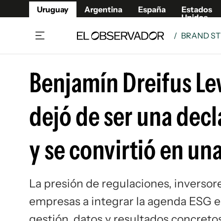
Uruguay
Argentina
España
Estados
Unidos
/
BRAND ST
Home
Lifestyl
Benjamín Dreifus Le
Member
Opinió
Beneficios Member
Fúnebr
dejó de ser una dec
Referí
Remates
12°C
Viernes:
Ahora en:
Montevideo
Nacional
Mín
10°
Máx
12°
Edicion
Nubes
Café y Negocios
Publica
y se convirtió en un
Economía y Empresas
Newslet
Agro
Argent
Brand Studio
España
La presión de regulaciones, inversor
Mundo
Estados
empresas a integrar la agenda ESG en
Cultura y Espectáculos
gestión, datos y resultados concreto