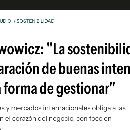
UDIO
/ SOSTENIBILIDAD
e
S
wowicz: "La sostenibili
n
es
Siguenos en:
laración de buenas inte
 y Legales
es especiales
ciones
a forma de gestionar"
ters
ina
es y mercados internacionales obliga a las
 Unidos
 el corazón del negocio, con foco en
s