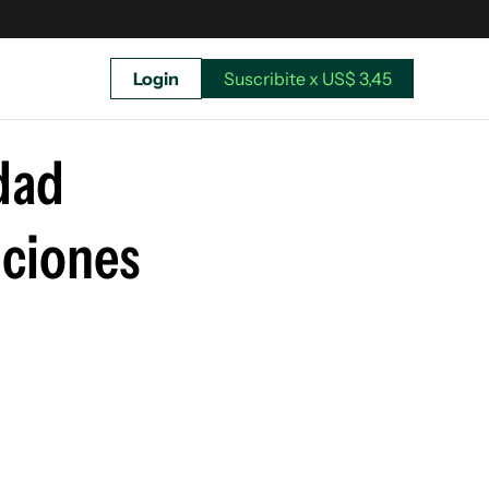
Login
Suscribite x US$ 3,45
uscríbete ahora a El Observador y elegí hasta
donde llegar.
dad
nciones
Suscribite x US$ 3,45