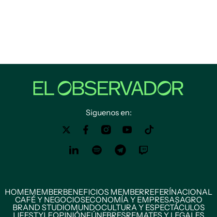
Siguenos en:
HOME
MEMBER
BENEFICIOS MEMBER
REFERÍ
NACIONAL
CAFÉ Y NEGOCIOS
ECONOMÍA Y EMPRESAS
AGRO
BRAND STUDIO
MUNDO
CULTURA Y ESPECTÁCULOS
LIFESTYLE
OPINIÓN
FÚNEBRES
REMATES Y LEGALES